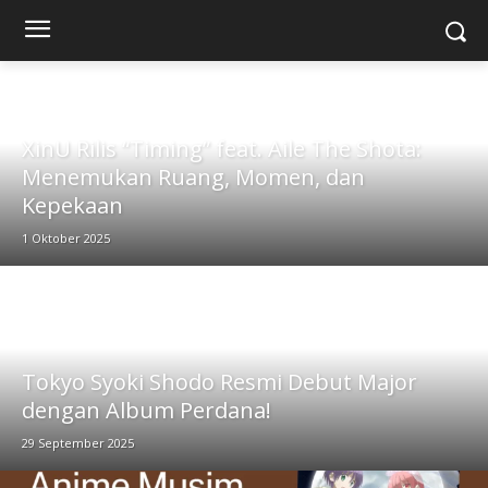
XinU Rilis “Timing” feat. Aile The Shota:
Menemukan Ruang, Momen, dan
Kepekaan
1 Oktober 2025
Tokyo Syoki Shodo Resmi Debut Major
dengan Album Perdana!
29 September 2025