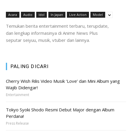
Acara
Audio
Idol
In Japan
Live Action
Model
Temukan berita entertainment terbaru, terupdate,
dan lengkap informasinya di Anime News Plus
seputar seiyuu, musik, vtuber dan lainnya.
PALING DICARI
Cherry Wish Rilis Video Musik ‘Love’ dan Mini Album yang
Wajib Didengar!
Entertainment
Tokyo Syoki Shodo Resmi Debut Major dengan Album
Perdana!
Press Release