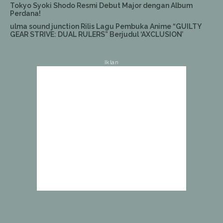
Tokyo Syoki Shodo Resmi Debut Major dengan Album
Perdana!
ulma sound junction Rilis Lagu Pembuka Anime “GUILTY
GEAR STRIVE: DUAL RULERS” Berjudul ‘AXCLUSION’
Iklan