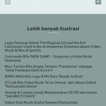
Lebih banyak Ilustrasi
Lagu Penutup Anime The Magical Girl and the Evil
Lieutenant Used to Be Archenemies Disiarkan dalam Video
Musik & Rilis di Spotify
Crescendo Rilis ‘NEW GAME’ – Single ke-3 Untuk Musik
Hyperpop
Miyu Tomita Rilis Single Terbaru “Paradoxes” sebagai
Tema Pembuka Date A Live V
BAND-MAID Rilis Lagu & MV Baru ‘Ready to Rock’
STU48 Rilis Video Musik “Ai no Omosa” dari Album Debut
“Natsukashii Ashita”
Vaundy & Conton Candy Membawakan OP/ED dari anime
“SAKAMOTO DAYS”
Debut Solo Musik Ayaka Nanase Diluncurkan