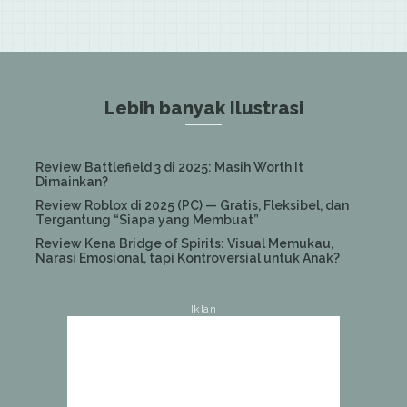
Lebih banyak Ilustrasi
Review Battlefield 3 di 2025: Masih Worth It
Dimainkan?
Review Roblox di 2025 (PC) — Gratis, Fleksibel, dan
Tergantung “Siapa yang Membuat”
Review Kena Bridge of Spirits: Visual Memukau,
Narasi Emosional, tapi Kontroversial untuk Anak?
Iklan