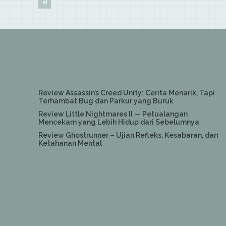
Review Assassin’s Creed Unity: Cerita Menarik, Tapi
Terhambat Bug dan Parkur yang Buruk
Review Little Nightmares II — Petualangan
Mencekam yang Lebih Hidup dari Sebelumnya
Review Ghostrunner – Ujian Refleks, Kesabaran, dan
Ketahanan Mental