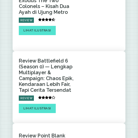
Exodus The Two
Colonels – Kisah Dua
Ayah di Ujung Metro
REVIEW
LIHAT ILUSTRASI
Review Battlefield 6
(Season 0) — Lengkap
Multiplayer &
Campaign: Chaos Epik,
Kendaraan Lebih Fair,
Tapi Cerita Tersendat
REVIEW
LIHAT ILUSTRASI
Review Point Blank