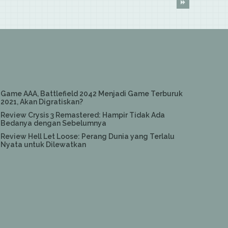
Game AAA, Battlefield 2042 Menjadi Game Terburuk
2021, Akan Digratiskan?
Review Crysis 3 Remastered: Hampir Tidak Ada
Bedanya dengan Sebelumnya
Review Hell Let Loose: Perang Dunia yang Terlalu
Nyata untuk Dilewatkan