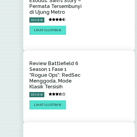
Exodus: Sam’s Story –
Permata Tersembunyi
di Ujung Metro
REVIEW
LIHAT ILUSTRASI
Review Battlefield 6
Season 1 Fase 1
“Rogue Ops”: RedSec
Menggoda, Mode
Klasik Tersisih
REVIEW
LIHAT ILUSTRASI