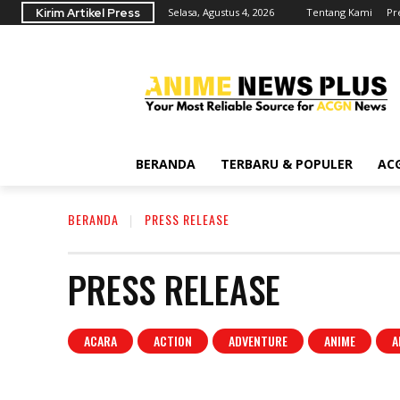
Kirim Artikel Press
Selasa, Agustus 4, 2026
Tentang Kami
Pr
BERANDA
TERBARU & POPULER
AC
BERANDA
PRESS RELEASE
PRESS RELEASE
ACARA
ACTION
ADVENTURE
ANIME
A