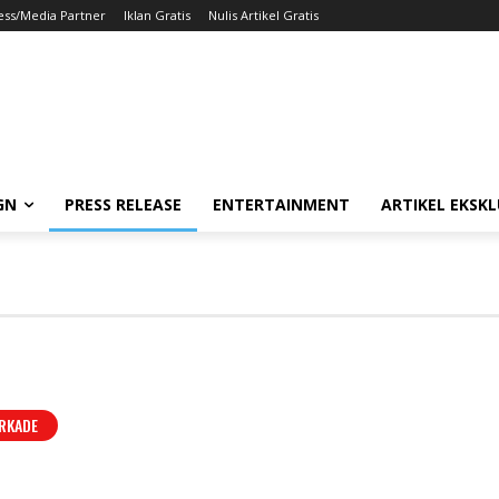
ess/Media Partner
Iklan Gratis
Nulis Artikel Gratis
GN
PRESS RELEASE
ENTERTAINMENT
ARTIKEL EKSKL
RKADE