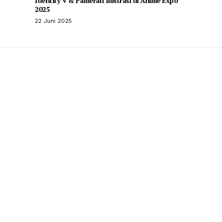
Identity V & Pameran Ilustrasi di Anime Expo
2025
22 Juni 2025