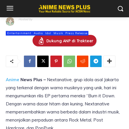
Menggema
Hosted by
Nosphire
Entertainment
Audio
Idol
Musik
Press Release
11 Januari 2024
Dukung ANP di Trakteer
352
views
Anime
News Plus –
Nextanative, grup idola asal Jakarta
yang terkenal dengan warna musiknya yang unik, hari ini
mengumumkan rilis EP pertama mereka “Burn it Down.
Dengan warna dasar hitam dan kuning, Nextanative
mempersembahkan warna berbeda dalam industri musik,
menonjolkan perpaduan antara Rock Metal, Post
Hardcore, dan PopPunk.