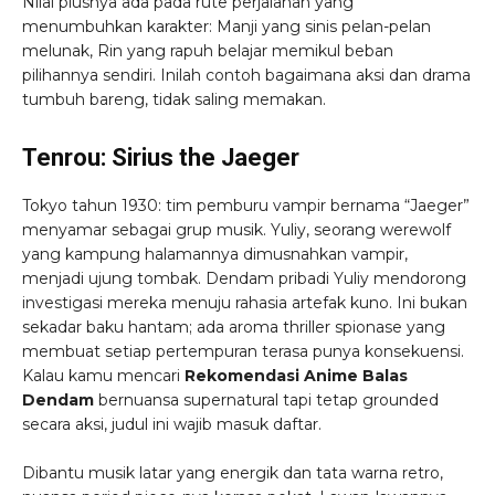
Nilai plusnya ada pada rute perjalanan yang
menumbuhkan karakter: Manji yang sinis pelan-pelan
melunak, Rin yang rapuh belajar memikul beban
pilihannya sendiri. Inilah contoh bagaimana aksi dan drama
tumbuh bareng, tidak saling memakan.
Tenrou: Sirius the Jaeger
Tokyo tahun 1930: tim pemburu vampir bernama “Jaeger”
menyamar sebagai grup musik. Yuliy, seorang werewolf
yang kampung halamannya dimusnahkan vampir,
menjadi ujung tombak. Dendam pribadi Yuliy mendorong
investigasi mereka menuju rahasia artefak kuno. Ini bukan
sekadar baku hantam; ada aroma thriller spionase yang
membuat setiap pertempuran terasa punya konsekuensi.
Kalau kamu mencari
Rekomendasi Anime Balas
Dendam
bernuansa supernatural tapi tetap grounded
secara aksi, judul ini wajib masuk daftar.
Dibantu musik latar yang energik dan tata warna retro,