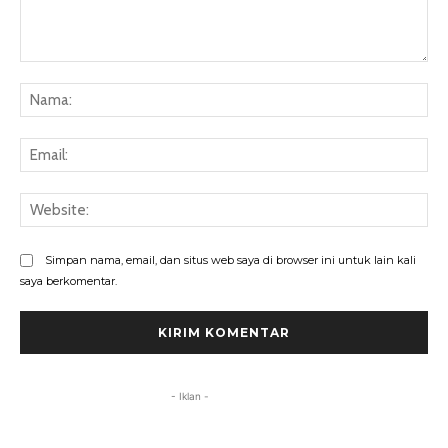
Komentar:
Na
Ema
Web
Simpan nama, email, dan situs web saya di browser ini untuk lain kali
saya berkomentar.
- Iklan -