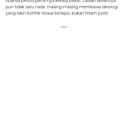
nuansa period piece-nya kerasa pekat. Lawan-lawannya
pun tidak satu nada: masing-masing membawa ideologi
yang bikin konflik terasa berlapis, bukan hitam putih.
- Iklan -