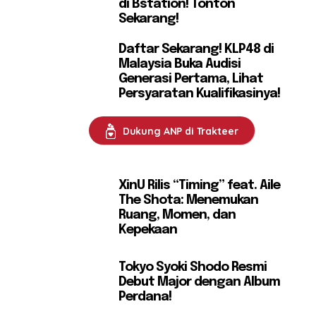
di Bstation! Tonton
Sekarang!
Daftar Sekarang! KLP48 di
Malaysia Buka Audisi
Generasi Pertama, Lihat
Persyaratan Kualifikasinya!
Dukung ANP di Trakteer
XinU Rilis “Timing” feat. Aile
The Shota: Menemukan
Ruang, Momen, dan
Kepekaan
Tokyo Syoki Shodo Resmi
Debut Major dengan Album
Perdana!