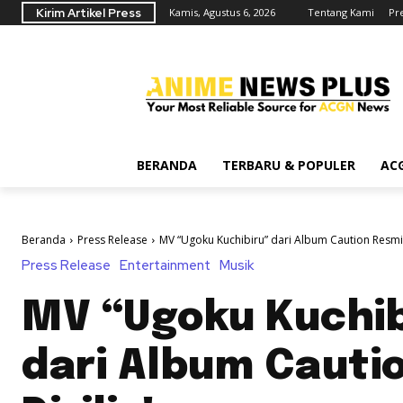
Kirim Artikel Press
Kamis, Agustus 6, 2026
Tentang Kami
Pr
BERANDA
TERBARU & POPULER
AC
Beranda
Press Release
MV “Ugoku Kuchibiru” dari Album Caution Resmi D
Press Release
Entertainment
Musik
MV “Ugoku Kuchib
dari Album Cauti