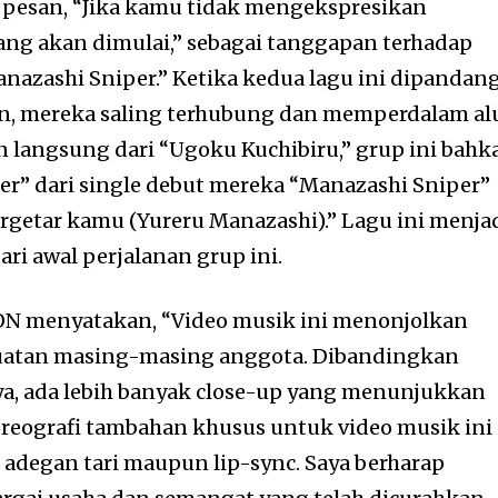
pesan, “Jika kamu tidak mengekspresikan
ang akan dimulai,” sebagai tanggapan terhadap
anazashi Sniper.” Ketika kedua lagu ini dipandan
an, mereka saling terhubung dan memperdalam al
n langsung dari “Ugoku Kuchibiru,” grup ini bahk
r” dari single debut mereka “Manazashi Sniper”
getar kamu (Yureru Manazashi).” Lagu ini menja
ri awal perjalanan grup ini.
N menyatakan, “Video musik ini menonjolkan
uatan masing-masing anggota. Dibandingkan
a, ada lebih banyak close-up yang menunjukkan
Koreografi tambahan khusus untuk video musik ini
adegan tari maupun lip-sync. Saya berharap