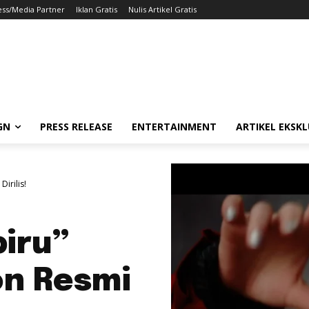
ess/Media Partner
Iklan Gratis
Nulis Artikel Gratis
GN
PRESS RELEASE
ENTERTAINMENT
ARTIKEL EKSKL
irilis!
iru”
on Resmi