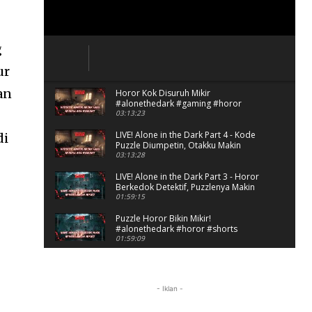
g
ur
an
Horor Kok Disuruh Mikir
#alonethedark #gaming #horor
03:13:23
LIVE! Alone in the Dark Part 4 - Kode
di
Puzzle Diumpetin, Otakku Makin
Kacau!
03:13:28
LIVE! Alone in the Dark Part 3 - Horor
Berkedok Detektif, Puzzlenya Makin
Bikin Mikir?
01:59:15
Puzzle Horor Bikin Mikir!
#alonethedark #horor #shorts
01:59:09
Review Project Wingman, Indie Rasa
Mahal #ProjectWingman
00:52
- Iklan -