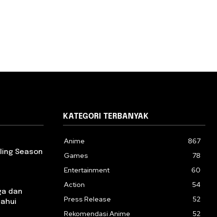
KATEGORI TERBANYAK
Anime
867
rling Season
Games
78
Entertainment
60
Action
54
ga dan
Press Release
52
tahui
Rekomendasi Anime
52