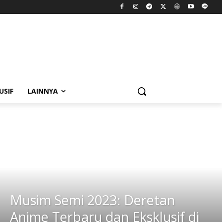
USIF
LAINNYA
Musim Semi 2023: Deretan
Anime Terbaru dan Eksklusif di