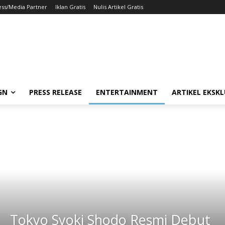
ess/Media Partner
Iklan Gratis
Nulis Artikel Gratis
GN
PRESS RELEASE
ENTERTAINMENT
ARTIKEL EKSKL
Tokyo Syoki Shodo Resmi Debut