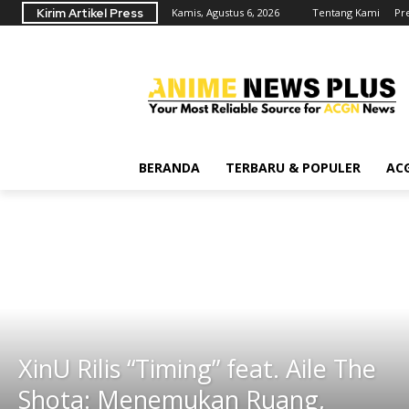
Kirim Artikel Press
Kamis, Agustus 6, 2026
Tentang Kami
Pr
BERANDA
TERBARU & POPULER
AC
XinU Rilis “Timing” feat. Aile The
Shota: Menemukan Ruang,