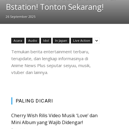
Bstation! Tonton Sekarang!
26 September 2025
Acara
Audio
Idol
In Japan
Live Action
Temukan berita entertainment terbaru,
terupdate, dan lengkap informasinya di
Anime News Plus seputar seiyuu, musik,
vtuber dan lainnya.
PALING DICARI
Cherry Wish Rilis Video Musik ‘Love’ dan
Mini Album yang Wajib Didengar!