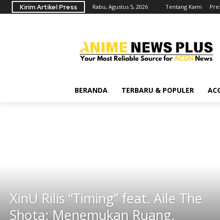
Kirim Artikel Press
Rabu, Agustus 5, 2026
Tentang Kami
Pre
BERANDA
TERBARU & POPULER
AC
XinU Rilis “Timing” feat. Aile The
Shota: Menemukan Ruang,