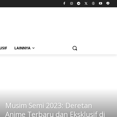
USIF
LAINNYA
Musim Semi 2023: Deretan
Anime Terbaru dan Eksklusif di