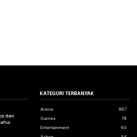
KATEGORI TERBANYAK
Anime
867
ga dan
Games
78
tahui
Entertainment
60
Action
54