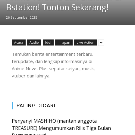
Bstation! Tonton Sekarang!
26 September 2025
Acara
Audio
Idol
In Japan
Live Action
Temukan berita entertainment terbaru,
terupdate, dan lengkap informasinya di
Anime News Plus seputar seiyuu, musik,
vtuber dan lainnya.
PALING DICARI
Penyanyi MASHIHO (mantan anggota
TREASURE) Mengumumkan Rilis Tiga Bulan