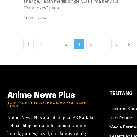
Triangle," akan merilis single CD kelima berjudul
"Paradoxes" pada...
21 April 2024
...
...
1
3
4
5
8
TENTANG
Anime News Plus
YOUR MOST RELIABLE SOURCE FOR ACGN
NEWS
Trakteer Kam
Jadi Penulis
Anime News Plus atau disingkat ANP adalah
sebuah blog berita indie seputar anime,
Media Partne
komik, games, novel, dan lainnya yang
Ketentuan La