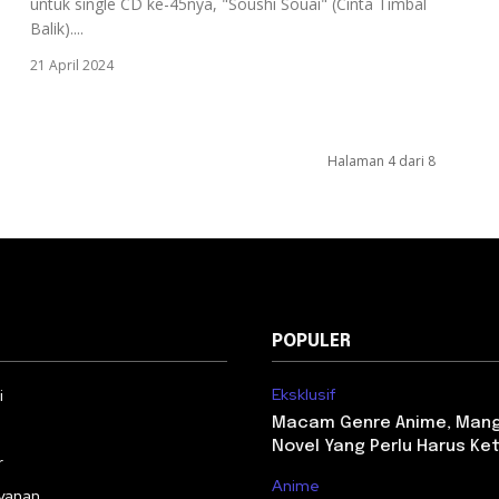
untuk single CD ke-45nya, "Soushi Souai" (Cinta Timbal
Balik)....
21 April 2024
Halaman 4 dari 8
POPULER
Eksklusif
i
Macam Genre Anime, Man
Novel Yang Perlu Harus Ke
r
Anime
yanan