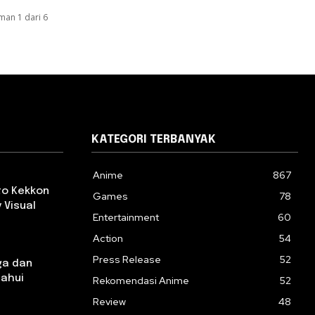
man 1 dari 6
KATEGORI TERBANYAK
Anime
867
 to Kekkon
Games
78
 Visual
Entertainment
60
Action
54
Press Release
52
ga dan
tahui
Rekomendasi Anime
52
Review
48