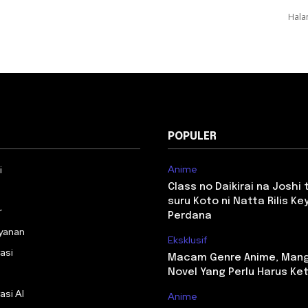
Hala
POPULER
Anime
i
Class no Daikirai na Joshi
suru Koto ni Natta Rilis Key
r
Perdana
yanan
Eksklusif
asi
Macam Genre Anime, Man
Novel Yang Perlu Harus Ke
asi AI
Anime