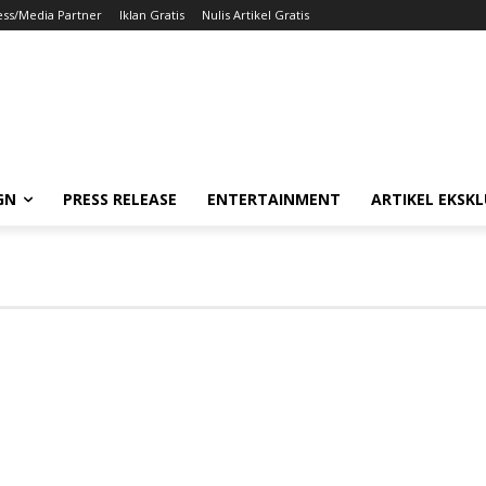
ess/Media Partner
Iklan Gratis
Nulis Artikel Gratis
GN
PRESS RELEASE
ENTERTAINMENT
ARTIKEL EKSKL