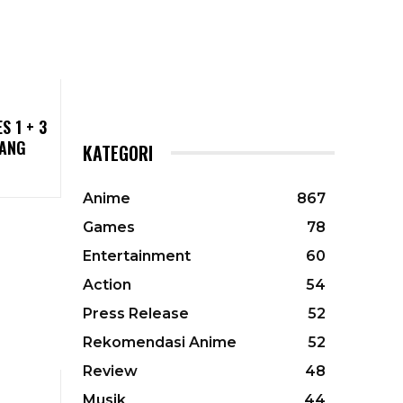
S 1 + 3
YANG
KATEGORI
Anime
867
Games
78
Entertainment
60
Action
54
Press Release
52
Rekomendasi Anime
52
Review
48
Musik
44