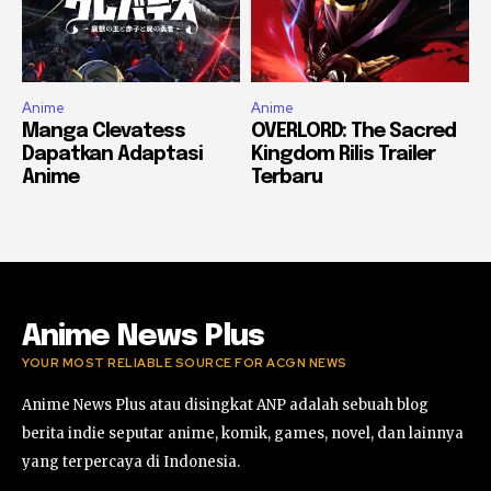
Anime
Anime
Manga Clevatess
OVERLORD: The Sacred
Dapatkan Adaptasi
Kingdom Rilis Trailer
Anime
Terbaru
Anime News Plus
YOUR MOST RELIABLE SOURCE FOR ACGN NEWS
Anime News Plus atau disingkat ANP adalah sebuah blog
berita indie seputar anime, komik, games, novel, dan lainnya
yang terpercaya di Indonesia.