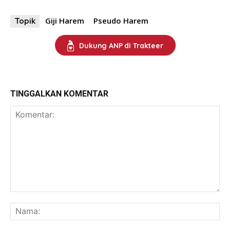
Giji Harem
Pseudo Harem
Topik
Dukung ANP di Trakteer
TINGGALKAN KOMENTAR
Komentar:
Na