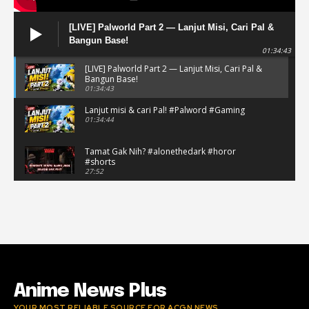
[LIVE] Palworld Part 2 — Lanjut Misi, Cari Pal &
Bangun Base!
01:34:43
[LIVE] Palworld Part 2 — Lanjut Misi, Cari Pal &
Bangun Base!
01:34:43
Lanjut misi & cari Pal! #Palword #Gaming
01:34:44
Tamat Gak Nih? #alonethedark #horor
#shorts
27:52
LIVE! Alone in the Dark Part 5 - Apakah TAMAT?
Horor Detektif Makin Greget
27:57
LIVE No Man's Sky Part 1 Indonesia | Dari
Game "Scam" Jadi Worth It Banget?
03:38:50
Anime News Plus
YOUR MOST RELIABLE SOURCE FOR ACGN NEWS