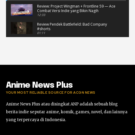
Review: Project Wingman + Frontline 59 — Ace
Combat Versi Indie yang Bikin Nagih
12:33
Review Pendek Battlefield: Bad Company
#shorts
01:11
Battlefield: Bad Company Gameplay
Campaign Full Story (No Commentary)
05:54:50
Review Battlefield: Bad Company - Nostalgia
Hancurin Tembok di Era PS3
09:38
Anime News Plus
YOUR MOST RELIABLE SOURCE FOR ACGN NEWS
Anime News Plus atau disingkat ANP adalah sebuah blog
berita indie seputar anime, komik, games, novel, dan lainnya
yang terpercaya di Indonesia.