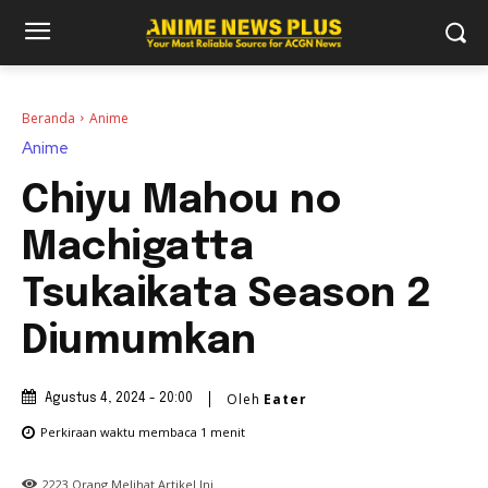
Beranda
Anime
Anime
Chiyu Mahou no
Machigatta
Tsukaikata Season 2
Diumumkan
Oleh
Eater
Agustus 4, 2024 - 20:00
Perkiraan waktu membaca
1
menit
2223
Orang Melihat Artikel Ini