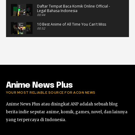
Daftar Tempat Baca Komik Online Official -
Legal Bahasa Indonesia
00:44
10 Best Anime of All Time You Can't Miss
00:52
Musik Video Teaser - Kisah Ini
00:41
Rekomendasi Anime Musiman Fall 2022
02:47
Anime News Plus
YOUR MOST RELIABLE SOURCE FOR ACGN NEWS
Anime News Plus atau disingkat ANP adalah sebuah blog
berita indie seputar anime, komik, games, novel, dan lainnya
yang terpercaya di Indonesia.