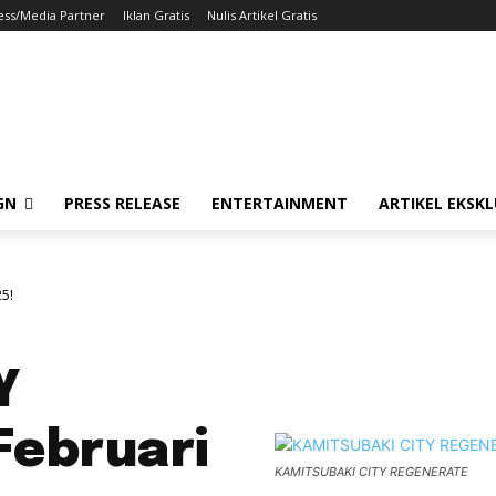
ess/Media Partner
Iklan Gratis
Nulis Artikel Gratis
GN
PRESS RELEASE
ENTERTAINMENT
ARTIKEL EKSKL
5!
Y
Februari
KAMITSUBAKI CITY REGENERATE