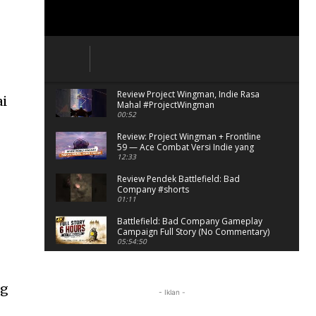
Review Project Wingman, Indie Rasa
ai
Mahal #ProjectWingman
00:52
Review: Project Wingman + Frontline
59 — Ace Combat Versi Indie yang
Bikin Nagih
12:33
Review Pendek Battlefield: Bad
Company #shorts
01:11
Battlefield: Bad Company Gameplay
Campaign Full Story (No Commentary)
05:54:50
Review Battlefield: Bad Company -
Nostalgia Hancurin Tembok di Era PS3
09:38
ng
- Iklan -