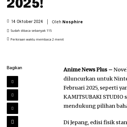
2025!
Oleh
Nosphire
14 Oktober 2024
Sudah dibaca sebanyak
115
Perkiraan waktu membaca
2
menit
Bagikan
Anime News Plus –
Nove
diluncurkan untuk Nint
Februari 2025, seperti
KAMITSUBAKI STUDIO se
mendukung pilihan baha
Di Jepang, edisi fisik st