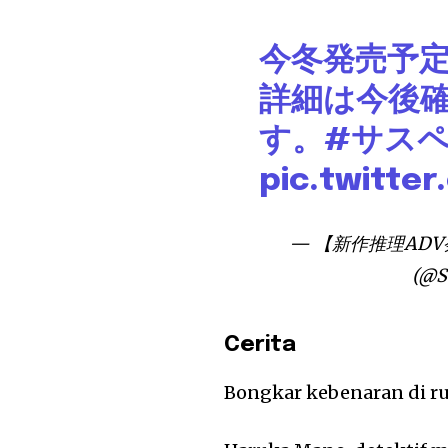
今冬発売予
詳細は今後
す。
#サス
pic.twitte
— 【新作推理ADV
(@S
Cerita
Bongkar kebenaran di r