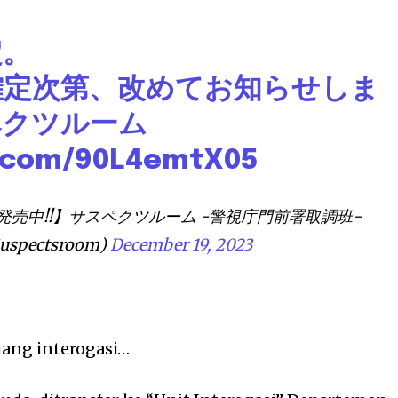
定。
確定次第、改めてお知らせしま
ペクツルーム
r.com/90L4emtX05
発売中!!】サスペクツルーム -警視庁門前署取調班-
uspectsroom)
December 19, 2023
uang interogasi…