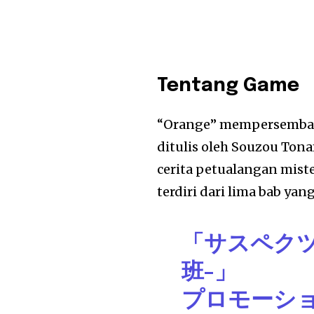
Tentang Game
“Orange” mempersembahk
ditulis oleh Souzou Ton
cerita petualangan miste
terdiri dari lima bab y
「サスペクツ
班-」
プロモーシ