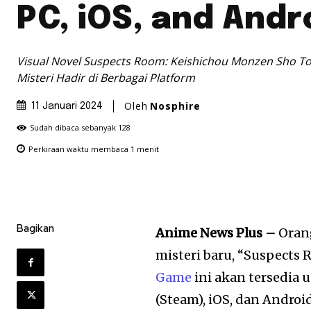
PC, iOS, and Andr
Visual Novel Suspects Room: Keishichou Monzen Sho T
Misteri Hadir di Berbagai Platform
Oleh
Nosphire
11 Januari 2024
Sudah dibaca sebanyak
128
Perkiraan waktu membaca
1
menit
Bagikan
Anime News Plus –
Oran
misteri baru, “Suspects
Game
ini akan tersedia u
(Steam), iOS, dan Androi