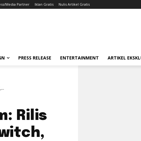
ess/Media Partner
Iklan Gratis
Nulis Artikel Gratis
GN
PRESS RELEASE
ENTERTAINMENT
ARTIKEL EKSKL
...
 Rilis
witch,