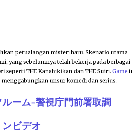
an petualangan misteri baru. Skenario utama
ami, yang sebelumnya telah bekerja pada berbagai
ri seperti THE Kanshikikan dan THE Suiri.
Game
i
ang menggabungkan unsur komedi dan serius.
ルーム-警視庁門前署取調
ョンビデオ