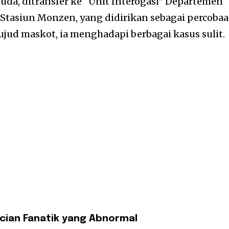
uda, ditransfer ke “Unit Interogasi” Departemen
 Stasiun Monzen, yang didirikan sebagai percobaa
jud maskot, ia menghadapi berbagai kasus sulit.
ncian Fanatik yang Abnormal