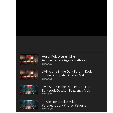
Horor Kok Disuruh Mikir
#alonethedark #gaming #horor
03:13:23
LIVE! Alone in the Dark Part 4 - Kode
Puzzle Diumpetin, Otakku Makin
Kacau!
03:13:28
LIVE! Alone in the Dark Part 3 - Horor
Berkedok Detektif, Puzzlenya Makin
Bikin Mikir?
01:59:15
Puzzle Horor Bikin Mikir!
#alonethedark #horor #shorts
01:59:09