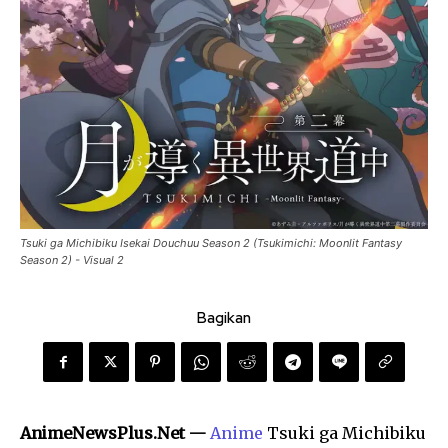
Tsuki ga Michibiku Isekai Douchuu Season 2 (Tsukimichi: Moonlit Fantasy
Season 2) - Visual 2
Bagikan
AnimeNewsPlus.Net —
Anime
Tsuki ga Michibiku