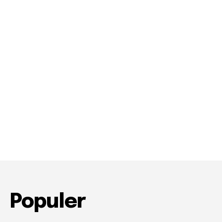
#gaming #horor
03:13:23
Populer