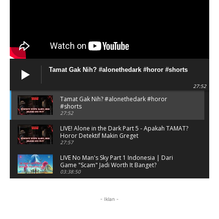
Tamat Gak Nih? #alonethedark #horor #shorts
27:52
Tamat Gak Nih? #alonethedark #horor
#shorts
27:52
LIVE! Alone in the Dark Part 5 - Apakah TAMAT?
Horor Detektif Makin Greget
27:57
LIVE No Man's Sky Part 1 Indonesia | Dari
Game "Scam" Jadi Worth It Banget?
03:38:50
LIVE No Man's Sky Part 1 Indonesia | Dari
Game "Scam" Jadi Worth It Banget? (Portrait)
- Iklan -
03:38:51
Horor Kok Disuruh Mikir #alonethedark