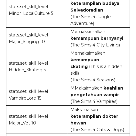
keterampilan budaya
stats.set_skill_level
Selvadoradian
Minor_LocalCulture 5
(The Sims 4 Jungle
Adventure)
Memaksimalkan
stats.set_skill_level
kemampuan bernyanyi
Major_Singing 10
(The Sims 4 City Living)
Memaksimalkan
kemampuan
stats.set_skill_level
skating
(This is a hidden
Hidden_Skating 5
skill)
(The Sims 4 Seasons)
MMaksimalkan
keahlian
stats.set_skill_level
pengetahuan vampir
VampireLore 15
(The Sims 4 Vampires)
Maksimalkan
stats.set_skill_level
keterampilan dokter
Major_Vet 10
hewan
(The Sims 4 Cats & Dogs)