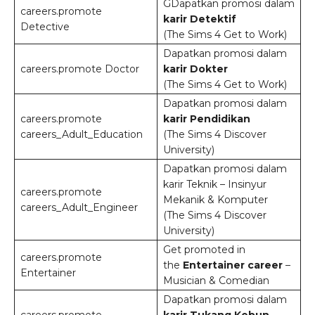
GDapatkan promosi dalam
careers.promote
karir Detektif
Detective
(The Sims 4 Get to Work)
Dapatkan promosi dalam
careers.promote Doctor
karir Dokter
(The Sims 4 Get to Work)
Dapatkan promosi dalam
careers.promote
karir Pendidikan
careers_Adult_Education
(The Sims 4 Discover
University)
Dapatkan promosi dalam
karir Teknik – Insinyur
careers.promote
Mekanik & Komputer
careers_Adult_Engineer
(The Sims 4 Discover
University)
Get promoted in
careers.promote
the
Entertainer career
–
Entertainer
Musician & Comedian
Dapatkan promosi dalam