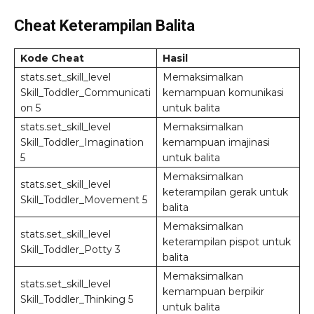
Cheat Keterampilan Balita
Kode Cheat
Hasil
stats.set_skill_level
Memaksimalkan
Skill_Toddler_Communicati
kemampuan komunikasi
on 5
untuk balita
stats.set_skill_level
Memaksimalkan
Skill_Toddler_Imagination
kemampuan imajinasi
5
untuk balita
Memaksimalkan
stats.set_skill_level
keterampilan gerak untuk
Skill_Toddler_Movement 5
balita
Memaksimalkan
stats.set_skill_level
keterampilan pispot untuk
Skill_Toddler_Potty 3
balita
Memaksimalkan
stats.set_skill_level
kemampuan berpikir
Skill_Toddler_Thinking 5
untuk balita