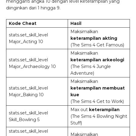
mengganti angka 10 dengan level keterampilan yang
diinginkan dari 1 hingga 9.
Kode Cheat
Hasil
Maksimalkan
stats.set_skill_level
keterampilan akting
Major_Acting 10
(The Sims 4 Get Famous)
Maksimalkan
stats.set_skill_level
keterampilan arkeologi
Major_Archaeology 10
(The Sims 4 Jungle
Adventure)
Maksimalkan
stats.set_skill_level
keterampilan membuat
Major_Baking 10
kue
(The Sims 4 Get to Work)
Max out
keterampilan
stats.set_skill_level
(The Sims 4 Bowling Night
Skill_Bowling 5
Stuff)
stats.set_skill_level
Maksimalkan