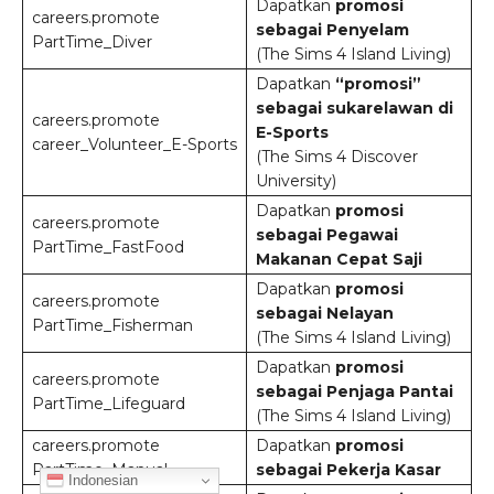
Dapatkan
promosi
careers.promote
sebagai Penyelam
PartTime_Diver
(The Sims 4 Island Living)
Dapatkan
“promosi”
sebagai sukarelawan di
careers.promote
E-Sports
career_Volunteer_E-Sports
(The Sims 4 Discover
University)
Dapatkan
promosi
careers.promote
sebagai Pegawai
PartTime_FastFood
Makanan Cepat Saji
Dapatkan
promosi
careers.promote
sebagai Nelayan
PartTime_Fisherman
(The Sims 4 Island Living)
Dapatkan
promosi
careers.promote
sebagai Penjaga Pantai
PartTime_Lifeguard
(The Sims 4 Island Living)
careers.promote
Dapatkan
promosi
PartTime_Manual
sebagai Pekerja Kasar
Indonesian