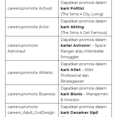
Dapatkan promosi dalam
careers.promote Activist
karir Politisi
(The Sims 4 City Living)
Dapatkan promosi dalam
careers.promote Actor
karir Akting
(The Sims 4 Get Famous)
Dapatkan promosi dalam
careers.promote
karier Astrono
t – Space
Astronaut
Ranger atau Interstellar
Smuggler
Dapatkan promosi dalam
karir Atlet
– Atlet
careers.promote Athletic
Profesional dan
Binaragawan
Dapatkan promosi dalam
careers.promote Business
karir Bisnis
– Manajemen
& Investor
careers.promote
Dapatkan promosi dalam
careers_Adult_CivilDesign
karir Desainer Sipil