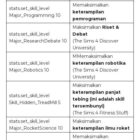
Memaksimalkan
stats.set_skill_level
keterampilan
Major_Programming 10
pemrograman
Maksimalkan
Riset &
stats.set_skill_level
Debat
Major_ResearchDebate 10
(The Sims 4 Discover
University)
MMemaksimalkan
stats.set_skill_level
keterampilan robotika
Major_Robotics 10
(The Sims 4 Discover
University)
Maksimalkan
keterampilan panjat
stats.set_skill_level
tebing (Ini adalah skill
Skill_Hidden_TreadMill 5
tersembunyi)
(The Sims 4 Fitness Stuff)
stats.set_skill_level
Maksimalkan
Major_RocketScience 10
keterampilan ilmu roket
Memaksimalkan