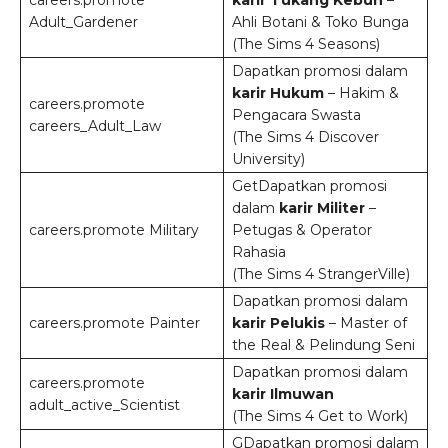
careers.promote
karir Tukang Kebun
–
Adult_Gardener
Ahli Botani & Toko Bunga
(The Sims 4 Seasons)
Dapatkan promosi dalam
karir Hukum
– Hakim &
careers.promote
Pengacara Swasta
careers_Adult_Law
(The Sims 4 Discover
University)
GetDapatkan promosi
dalam
karir Militer
–
careers.promote Military
Petugas & Operator
Rahasia
(The Sims 4 StrangerVille)
Dapatkan promosi dalam
careers.promote Painter
karir Pelukis
– Master of
the Real & Pelindung Seni
Dapatkan promosi dalam
careers.promote
karir Ilmuwan
adult_active_Scientist
(The Sims 4 Get to Work)
GDapatkan promosi dalam