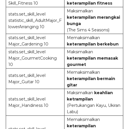
Skill_Fitness 10
keterampilan fitness
Maksimalkan
stats.set_skill_level
keterampilan merangkai
statistic_skill_AdultMajor_F
bunga
lowerArranging 10
(The Sims 4 Seasons)
stats.set_skill_level
Memaksimalkan
Major_Gardening 10
keterampilan berkebun
stats.set_skill_level
Maksimalkan
Major_GourmetCooking
keterampilan memasak
10
gourmet
Memaksimalkan
stats.set_skill_level
keterampilan bermain
Major_Guitar 10
gitar
Maksimalkan
keahlian
stats.set_skill_level
ketrampilan
Major_Handiness 10
(Pertukangan Kayu, Ukiran
Labu)
Memaksimalkan
keterampilan