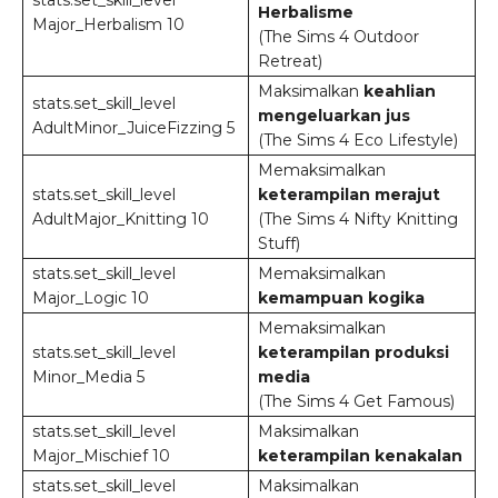
​stats.set_skill_level
Herbalisme
Major_Herbalism 10
(The Sims 4 Outdoor
Retreat)
Maksimalkan
keahlian
stats.set_skill_level
mengeluarkan jus
AdultMinor_JuiceFizzing 5
(The Sims 4 Eco Lifestyle)
Memaksimalkan
stats.set_skill_level
keterampilan merajut
AdultMajor_Knitting 10
(The Sims 4 Nifty Knitting
Stuff)
stats.set_skill_level
Memaksimalkan
Major_Logic 10
kemampuan kogika
Memaksimalkan
stats.set_skill_level
keterampilan produksi
Minor_Media 5
media
(The Sims 4 Get Famous)
stats.set_skill_level
Maksimalkan
Major_Mischief 10
keterampilan kenakalan
stats.set_skill_level
Maksimalkan