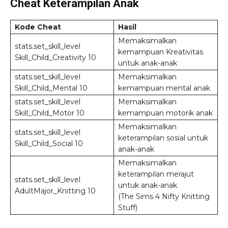
Cheat Keterampilan Anak
Kode Cheat
Hasil
Memaksimalkan
stats.set_skill_level
kemampuan Kreativitas
Skill_Child_Creativity 10
untuk anak-anak
stats.set_skill_level
Memaksimalkan
Skill_Child_Mental 10
kemampuan mental anak
stats.set_skill_level
Memaksimalkan
Skill_Child_Motor 10
kemampuan motorik anak
Memaksimalkan
stats.set_skill_level
keterampilan sosial untuk
Skill_Child_Social 10
anak-anak
Memaksimalkan
keterampilan merajut
stats.set_skill_level
untuk anak-anak
AdultMajor_Knitting 10
(The Sims 4 Nifty Knitting
Stuff)