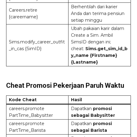
Berhentilah dari karier
Careers.retire
Anda dan terima pensiun
{careername}
setiap minggu
Ubah pakaian karir dalam
Create a Sim. Ambil
Sims.modify_career_outfit
SimsID dengan ini;
_in_cas {SimID}
cheat:
Sims.get_sim_id_b
y_name {Firstname}
{Lastname}
Cheat Promosi Pekerjaan Paruh Waktu
Kode Cheat
Hasil
careers.promote
Dapatkan
promosi
PartTime_Babysitter
sebagai Babysitter
careers.promote
Dapatkan
promosi
PartTime_Barista
sebagai Barista