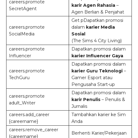
careers.promote
karir Agen Rahasia
–
SecretAgent
Agen Berlian & Penjahat
Get pDapatkan promosi
careers.promote
dalam
karier Media
SocialMedia
Sosial
(The Sims 4 City Living)
careers.promote
Dapatkan promosi dalam
Influencer
karier Influencer Gaya
Dapatkan promosi dalam
careers.promote
karier Guru Teknologi
–
TechGuru
Gamer Esport atau
Pengusaha Start-up
Dapatkan promosi dalam
careers.promote
karir Penulis
– Penulis &
adult_Writer
Jurnalis
careers.add_career
Tambahkan karier ke Sim
{careername}
Anda
careers.remove_career
Berhenti Karier/Pekerjaan
{careername}