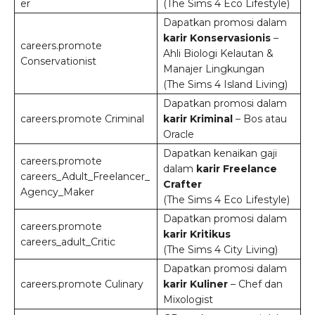
er
(The Sims 4 Eco Lifestyle)
Dapatkan promosi dalam
karir Konservasionis
–
careers.promote
Ahli Biologi Kelautan &
Conservationist
Manajer Lingkungan
(The Sims 4 Island Living)
Dapatkan promosi dalam
careers.promote Criminal
karir Kriminal
– Bos atau
Oracle
Dapatkan kenaikan gaji
careers.promote
dalam
karir Freelance
careers_Adult_Freelancer_
Crafter
Agency_Maker
(The Sims 4 Eco Lifestyle)
Dapatkan promosi dalam
careers.promote
karir Kritikus
careers_adult_Critic
(The Sims 4 City Living)
Dapatkan promosi dalam
careers.promote Culinary
karir Kuliner
– Chef dan
Mixologist