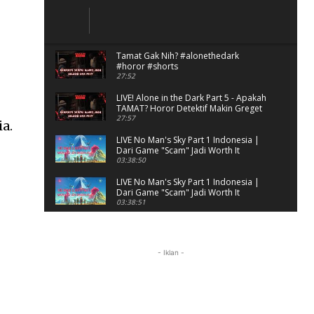
Tamat Gak Nih? #alonethedark
#horor #shorts
27:52
LIVE! Alone in the Dark Part 5 - Apakah
TAMAT? Horor Detektif Makin Greget
27:57
a.
LIVE No Man's Sky Part 1 Indonesia |
Dari Game "Scam" Jadi Worth It
Banget?
03:38:50
LIVE No Man's Sky Part 1 Indonesia |
Dari Game "Scam" Jadi Worth It
Banget? (Portrait)
03:38:51
Horor Kok Disuruh Mikir
#alonethedark #gaming #horor
03:13:23
- Iklan -