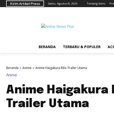
Kirim Artikel Press
Sabtu, Agustus 8, 2026
Tentang Kami
Pre
BERANDA
TERBARU & POPULER
AC
Beranda
Anime
Anime Haigakura Rilis Trailer Utama
Anime
Anime Haigakura R
Trailer Utama