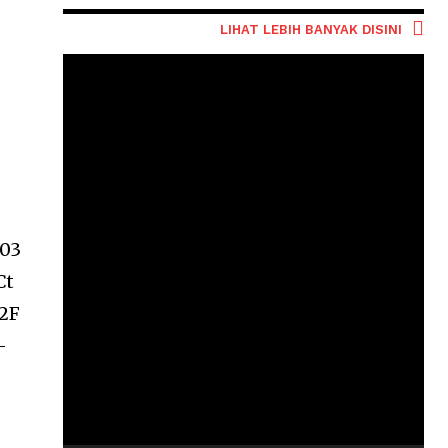
LIHAT LEBIH BANYAK DISINI
03
Ct
2F
-