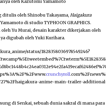
aranya oleh Kazutomi Yamamoto
 ditulis oleh Shinobu Takayama,
Haigakura
chi Yamamoto di studio TYPHOON GRAPHICS.
 oleh Yu Murai, desain karakter dikerjakan oleh
ya digubah oleh Yuki Kurihara.
gakura_anime/status/1828358036978549246?
7Ctwcamp%5Etweetembed%7Ctwterm%5E1828358
d8bc1448b4c24ea0312e94e2fa419ecaf62486ef%7
https%3A%2F%2Fwww.
crunchyroll
.com%2Fnews%
7%2Fhaigakura-anime-main-trailer-additional
sung di Senkai, sebuah dunia sakral di mana para