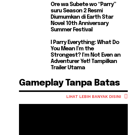
Ore wa Subete wo “Parry”
suru Season 2 Resmi
Diumumkan di Earth Star
Novel 10th Anniversary
Summer Festival
I Parry Everything: What Do
You Mean I’m the
Strongest? I’m Not Even an
Adventurer Yet! Tampilkan
Trailer Utama
Gameplay Tanpa Batas
LIHAT LEBIH BANYAK DISINI