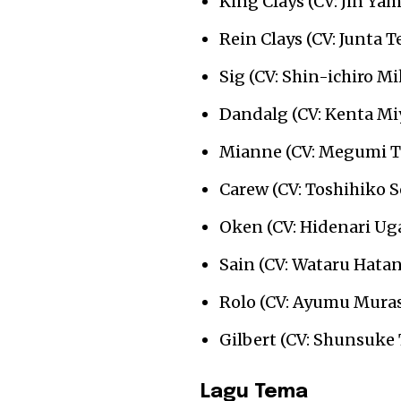
King Clays (CV: Jin Ya
Rein Clays (CV: Junta 
Sig (CV: Shin-ichiro Mi
Dandalg (CV: Kenta Mi
Mianne (CV: Megumi T
Carew (CV: Toshihiko S
Oken (CV: Hidenari Ug
Sain (CV: Wataru Hata
Rolo (CV: Ayumu Mura
Gilbert (CV: Shunsuke
Lagu Tema