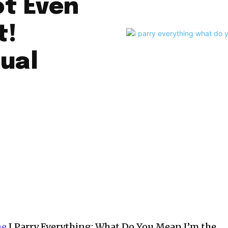
ot Even
t!
sual
me
I Parry Everything: What Do You Mean I’m the