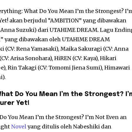
erything: What Do You Mean I’m the Strongest? I’
 Yet! akan berjudul “AMBITION” yang dibawakan
V: Anna Suzuki) dari UTAHIME DREAM. Lagu Endin
ed” yang dibawakan oleh UTAHIME DREAM
 (CV: Rena Yamasaki), Maika Sakuragi (CV: Anna
CV: Arisa Sonohara), HiREN (CV: Kaya), Hikari
be), Rin Takagi (CV: Tomomi Jiena Sumi), Himawari
i).
 What Do You Mean I’m the Strongest? I’
urer Yet!
 Do You Mean I’m the Strongest? I’m Not Even an
Light
Novel
yang ditulis oleh Nabeshiki dan