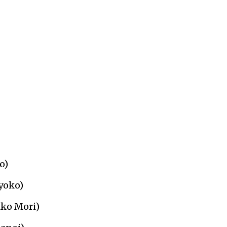
o)
yoko)
ako Mori)