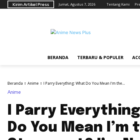
Kirim Artikel Press
Jumat, Agustus 7, 2026
Tentang Kami
Pr
BERANDA
TERBARU & POPULER
AC
Beranda
Anime
I Parry Everything: What Do You Mean I'm the...
Anime
I Parry Everythin
Do You Mean I’m 