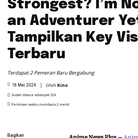
Strongest? I’m N
an Adventurer Ye
Tampilkan Key Vi
Terbaru
Terdapat 2 Pemeran Baru Bergabung
Oleh
Kino
16 Mei 2024
Sudah dibaca sebanyak
326
Perkiraan waktu membaca
2
menit
Bagikan
Anime News Plus –
Ani