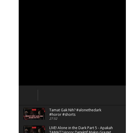
Tamat Gak Nih? #alonethedark
#horor #shorts
27:52
LIVE! Alone in the Dark Part 5 - Apakah
TAMAT? Horor Detektif Makin Greget