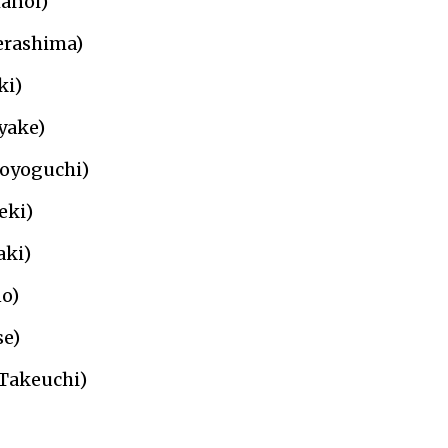
manoi)
Terashima)
ki)
yake)
oyoguchi)
eki)
aki)
no)
se)
 Takeuchi)