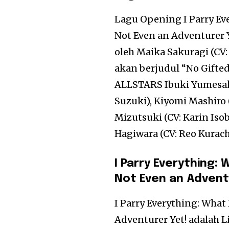
Lagu Opening I Parry Ev
Not Even an Adventurer
oleh Maika Sakuragi (C
akan berjudul “No Gift
ALLSTARS Ibuki Yumesaki
Suzuki), Kiyomi Mashiro (
Mizutsuki (CV: Karin Iso
Hagiwara (CV: Reo Kurach
I Parry Everything:
Not Even an Advent
I Parry Everything: What
Adventurer Yet! adalah 