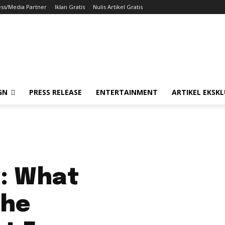
ess/Media Partner
Iklan Gratis
Nulis Artikel Gratis
GN
PRESS RELEASE
ENTERTAINMENT
ARTIKEL EKSKL
g: What
the