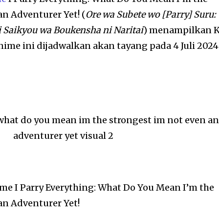
an Adventurer Yet! (
Ore wa Subete wo [Parry] Suru:
 Saikyou wa Boukensha ni Naritai
) menampilkan 
nime ini dijadwalkan akan tayang pada 4 Juli 2024
e I Parry Everything: What Do You Mean I’m the
an Adventurer Yet!