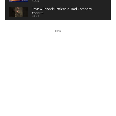
12:33
Review Pendek Battlefield: Bad Company
#shorts
01:11
Battlefield: Bad Company Gameplay
Campaign Full Story (No Commentary)
- Iklan -
05:54:50
Review Battlefield: Bad Company - Nostalgia
Hancurin Tembok di Era PS3
09:38