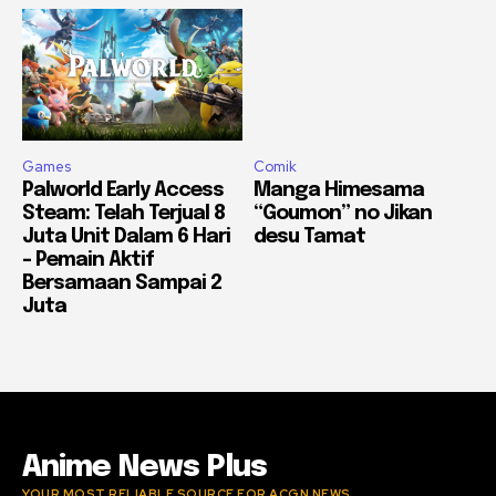
Games
Comik
Palworld Early Access
Manga Himesama
Steam: Telah Terjual 8
“Goumon” no Jikan
Juta Unit Dalam 6 Hari
desu Tamat
– Pemain Aktif
Bersamaan Sampai 2
Juta
Anime News Plus
YOUR MOST RELIABLE SOURCE FOR ACGN NEWS