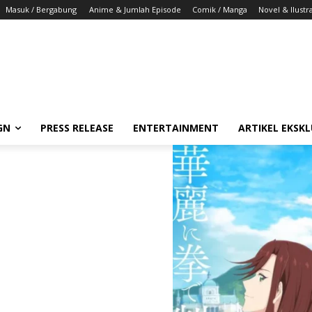
Masuk / Bergabung
Anime & Jumlah Episode
Comik / Manga
Novel & Ilustra
GN
PRESS RELEASE
ENTERTAINMENT
ARTIKEL EKSKL