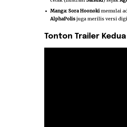
cetak (ilustrasi
Satsuki
) sejak
Ag
Manga:
Sora Hoonoki
memulai ad
AlphaPolis
juga merilis versi digi
Tonton Trailer Kedua