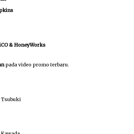
pkins
iCO & HoneyWorks
an
pada video promo terbaru.
 Tsubuki
 Kawada