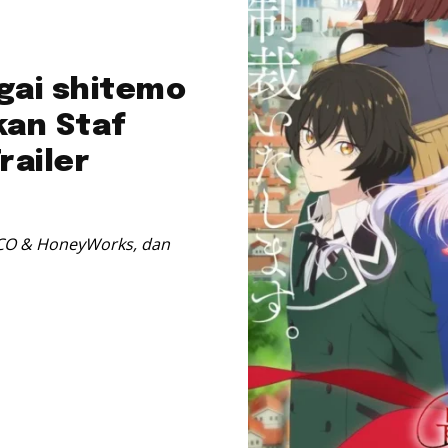
gai shitemo
kan Staf
railer
iCO & HoneyWorks, dan