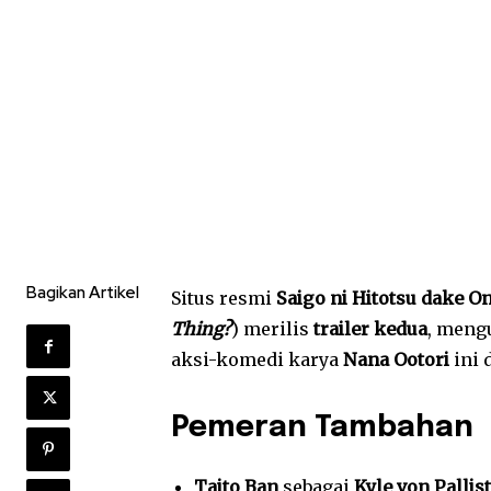
Bagikan Artikel
Situs resmi
Saigo ni Hitotsu dake O
Thing?
) merilis
trailer kedua
, men
aksi-komedi karya
Nana Ootori
ini 
Pemeran Tambahan
Taito Ban
sebagai
Kyle von Pallis