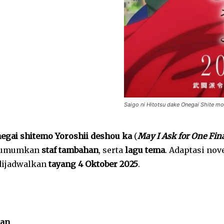
Saigo ni Hitotsu dake Onegai Shite mo 
negai shitemo Yoroshii deshou ka
(
May I Ask for One Fin
gumumkan
staf tambahan
, serta
lagu tema
. Adaptasi nov
dijadwalkan
tayang 4 Oktober 2025
.
tan