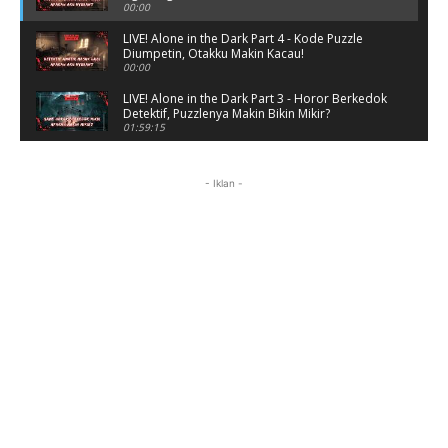
00:00
LIVE! Alone in the Dark Part 4 - Kode Puzzle
Diumpetin, Otakku Makin Kacau!
00:00
LIVE! Alone in the Dark Part 3 - Horor Berkedok
Detektif, Puzzlenya Makin Bikin Mikir?
01:59:15
Puzzle Horor Bikin Mikir! #alonethedark
#horor #shorts
- Iklan -
01:59:09
Review Project Wingman, Indie Rasa Mahal
#ProjectWingman
00:52