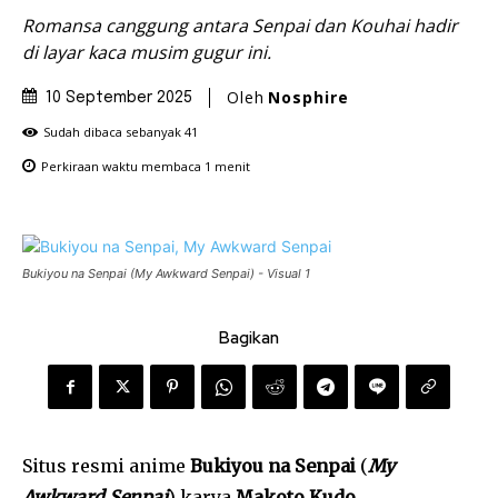
Romansa canggung antara Senpai dan Kouhai hadir
di layar kaca musim gugur ini.
Oleh
Nosphire
10 September 2025
Sudah dibaca sebanyak
41
Perkiraan waktu membaca
1
menit
Bukiyou na Senpai (My Awkward Senpai) - Visual 1
Bagikan
Situs resmi anime
Bukiyou na Senpai
(
My
Awkward Senpai
) karya
Makoto Kudo