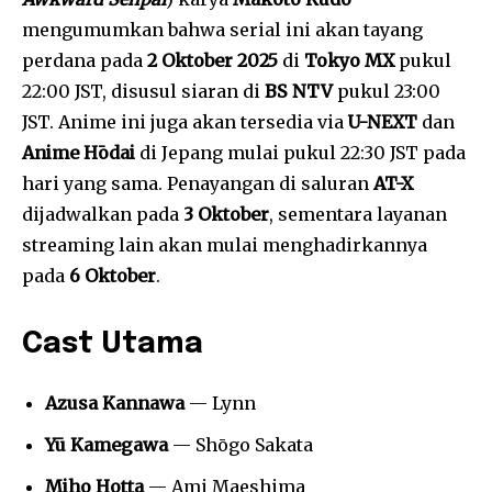
mengumumkan bahwa serial ini akan tayang
perdana pada
2 Oktober 2025
di
Tokyo MX
pukul
22:00 JST, disusul siaran di
BS NTV
pukul 23:00
JST. Anime ini juga akan tersedia via
U-NEXT
dan
Anime Hōdai
di Jepang mulai pukul 22:30 JST pada
hari yang sama. Penayangan di saluran
AT-X
dijadwalkan pada
3 Oktober
, sementara layanan
streaming lain akan mulai menghadirkannya
pada
6 Oktober
.
Cast Utama
Azusa Kannawa
— Lynn
Yū Kamegawa
— Shōgo Sakata
Miho Hotta
— Ami Maeshima