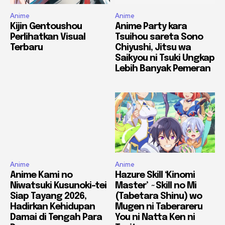
Anime
Anime
Kijin Gentoushou
Anime Party kara
Perlihatkan Visual
Tsuihou sareta Sono
Terbaru
Chiyushi, Jitsu wa
Saikyou ni Tsuki Ungkap
Lebih Banyak Pemeran
Anime
Anime
Anime Kami no
Hazure Skill ‘Kinomi
Niwatsuki Kusunoki-tei
Master’ ~Skill no Mi
Siap Tayang 2026,
(Tabetara Shinu) wo
Hadirkan Kehidupan
Mugen ni Taberareru
Damai di Tengah Para
You ni Natta Ken ni