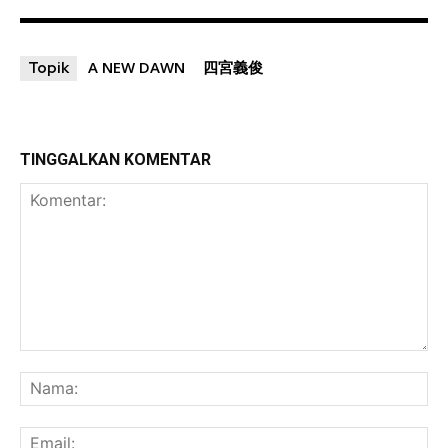
A NEW DAWN
四宮義俊
Topik
TINGGALKAN KOMENTAR
Komentar:
Na
Ema