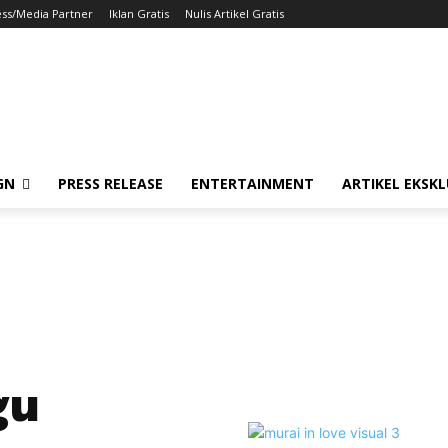
ess/Media Partner
Iklan Gratis
Nulis Artikel Gratis
GN
PRESS RELEASE
ENTERTAINMENT
ARTIKEL EKSKL
gu