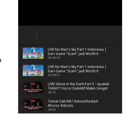
LIVE No Man's Sky Part 1 Indonesia |
Dari Game "Scam" Jadi Worth It
Banget?
03:38:50
u
LIVE No Man's Sky Part 1 Indonesia |
Dari Game "Scam" Jadi Worth It
Banget? (Portrait)
03:38:51
LIVE! Alone in the Dark Part 5 - Apakah
TAMAT? Horor Detektif Makin Greget
28:16
Tamat Gak Nih? #alonethedark
#horor #shorts
28:03
Horor Kok Disuruh Mikir
#alonethedark #gaming #horor
03:13:23