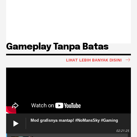
Gameplay Tanpa Batas
LIHAT LEBIH BANYAK DISINI
Mod grafisnya mantap! #NoMansSky #Gaming
02:21:25