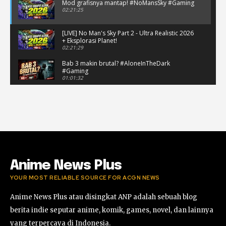
Mod grafisnya mantap! #NoMansSky #Gaming
02:21:25
[LIVE] No Man's Sky Part 2 - Ultra Realistic 2026
+ Eksplorasi Planet!
02:21:29
Bab 3 makin brutal? #AloneInTheDark
#Gaming
01:01:32
[LIVE] Alone in the Dark Part 7 — Secepat Apa
Aku Bisa Selesaikan Bab 3?
01:01:37
[LIVE] Alone in the Dark Part 6 — Perspektif
Edwar, Ceritanya Bakal Beda?
02:40:48
Anime News Plus
YOUR MOST RELIABLE SOURCE FOR ACGN NEWS
Anime News Plus atau disingkat ANP adalah sebuah blog
berita indie seputar anime, komik, games, novel, dan lainnya
yang terpercaya di Indonesia.