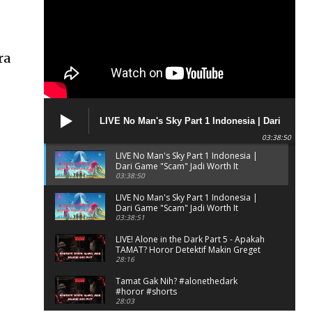
ra
LIVE No Man's Sky Part 1 Indonesia | Dari
Game "Scam" Jadi Worth It Banget?
03:38:50
LIVE No Man's Sky Part 1 Indonesia |
Dari Game "Scam" Jadi Worth It
Banget?
03:38:50
LIVE No Man's Sky Part 1 Indonesia |
Dari Game "Scam" Jadi Worth It
Banget? (Portrait)
03:38:51
LIVE! Alone in the Dark Part 5 - Apakah
TAMAT? Horor Detektif Makin Greget
28:16
Tamat Gak Nih? #alonethedark
#horor #shorts
28:03