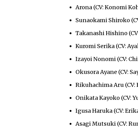
Arona (CV: Konomi Koh
Sunaokami Shiroko (CV
Takanashi Hishino (CV
Kuromi Serika (CV: Ay
Izayoi Nonomi (CV: Ch
Okusora Ayane (CV: Sa
Rikuhachima Aru (CV:
Onikata Kayoko (CV: Yu
Igusa Haruka (CV: Erika
Asagi Mutsuki (CV: R