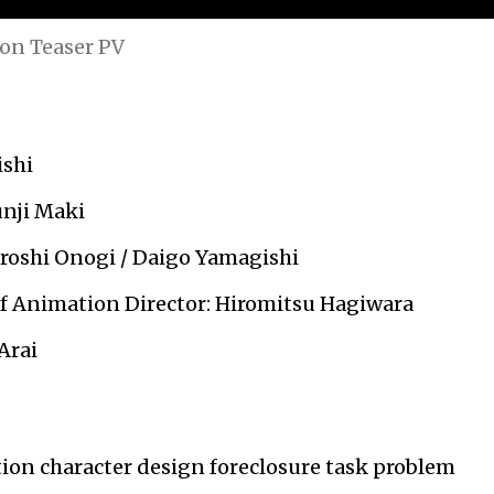
ion Teaser PV
ishi
unji Maki
iroshi Onogi / Daigo Yamagishi
ef Animation Director: Hiromitsu Hagiwara
Arai