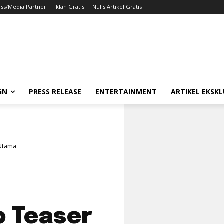
ess/Media Partner
Iklan Gratis
Nulis Artikel Gratis
GN
PRESS RELEASE
ENTERTAINMENT
ARTIKEL EKSKL
 Utama
 Teaser