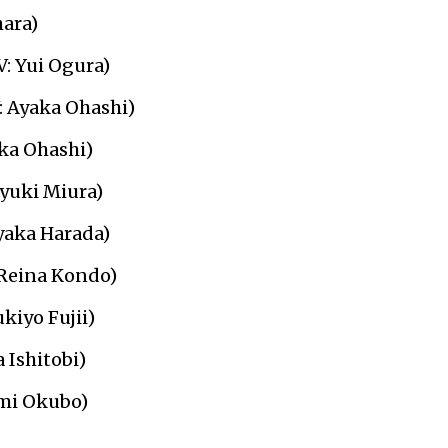
ara)
: Yui Ogura)
: Ayaka Ohashi)
aka Ohashi)
iyuki Miura)
yaka Harada)
 Reina Kondo)
kiyo Fujii)
 Ishitobi)
umi Okubo)