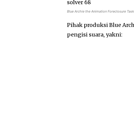
Blue Archie the Animation Foreclosure Tas
Pihak produksi Blue Ar
pengisi suara, yakni: