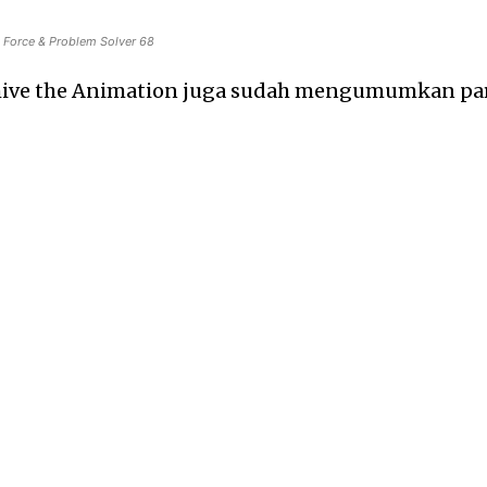
k Force & Problem Solver 68
chive the Animation juga sudah mengumumkan pa