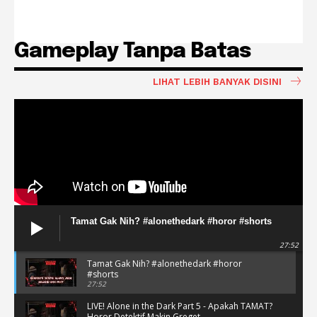
Gameplay Tanpa Batas
LIHAT LEBIH BANYAK DISINI
Tamat Gak Nih? #alonethedark #horor #shorts
27:52
Tamat Gak Nih? #alonethedark #horor
#shorts
27:52
LIVE! Alone in the Dark Part 5 - Apakah TAMAT?
Horor Detektif Makin Greget