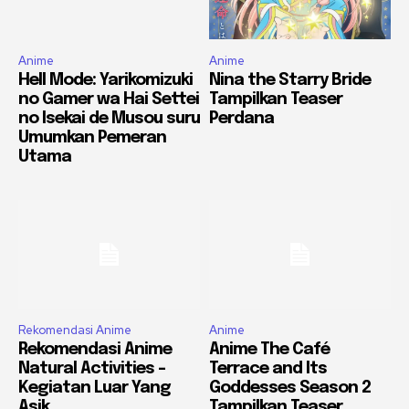
Anime
Anime
Hell Mode: Yarikomizuki
Nina the Starry Bride
no Gamer wa Hai Settei
Tampilkan Teaser
no Isekai de Musou suru
Perdana
Umumkan Pemeran
Utama
Rekomendasi Anime
Anime
Rekomendasi Anime
Anime The Café
Natural Activities –
Terrace and Its
Kegiatan Luar Yang
Goddesses Season 2
Asik
Tampilkan Teaser