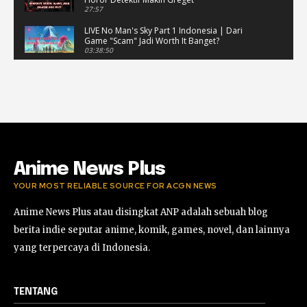
27:57
LIVE No Man's Sky Part 1 Indonesia | Dari
Game "Scam" Jadi Worth It Banget?
03:38:50
LIVE No Man's Sky Part 1 Indonesia | Dari
Game "Scam" Jadi Worth It Banget? (Portrait)
03:38:51
Horor Kok Disuruh Mikir #alonethedark
#gaming #horor
03:13:23
Anime News Plus
YOUR MOST RELIABLE SOURCE FOR ACGN NEWS
Anime News Plus atau disingkat ANP adalah sebuah blog
berita indie seputar anime, komik, games, novel, dan lainnya
yang terpercaya di Indonesia.
TENTANG