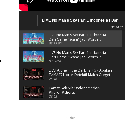
LIVE No Man's Sky Part 1 Indonesia | Dari
Game "Scam" Jadi Worth It Banget?
03:38:50
LIVE No Man's Sky Part 1 Indonesia |
Dari Game "Scam" Jadi Worth It
Banget?
03:38:50
LIVE No Man's Sky Part 1 Indonesia |
Dari Game "Scam" Jadi Worth It
n
Banget? (Portrait)
03:38:51
LIVE! Alone in the Dark Part 5 - Apakah
TAMAT? Horor Detektif Makin Greget
28:16
Tamat Gak Nih? #alonethedark
#horor #shorts
28:03
Horor Kok Disuruh Mikir
#alonethedark #gaming #horor
03:13:23
- Iklan -