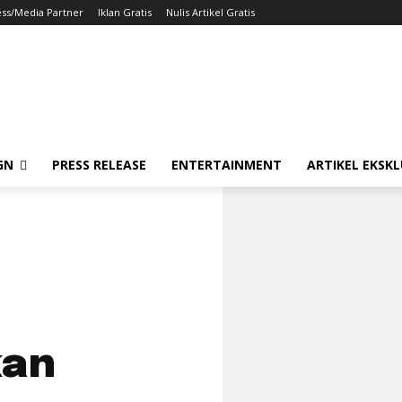
ess/Media Partner
Iklan Gratis
Nulis Artikel Gratis
GN
PRESS RELEASE
ENTERTAINMENT
ARTIKEL EKSKL
kan