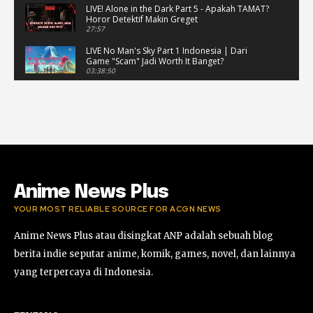
LIVE! Alone in the Dark Part 5 - Apakah TAMAT?
Horor Detektif Makin Greget
27:57
LIVE No Man's Sky Part 1 Indonesia | Dari
Game "Scam" Jadi Worth It Banget?
03:38:50
LIVE No Man's Sky Part 1 Indonesia | Dari
Game "Scam" Jadi Worth It Banget? (Portrait)
03:38:51
Horor Kok Disuruh Mikir #alonethedark
#gaming #horor
03:13:23
Anime News Plus
YOUR MOST RELIABLE SOURCE FOR ACGN NEWS
Anime News Plus atau disingkat ANP adalah sebuah blog
berita indie seputar anime, komik, games, novel, dan lainnya
yang terpercaya di Indonesia.