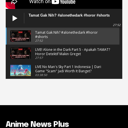
Tamat Gak Nih? #alonethedark #horor #shorts
27:52
Tamat Gak Nih? #alonethedark #horor
#shorts
27:52
LIVE! Alone in the Dark Part 5 - Apakah TAMAT?
Horor Detektif Makin Greget
27:57
LIVE No Man's Sky Part 1 Indonesia | Dari
Game "Scam" Jadi Worth It Banget?
03:38:50
LIVE No Man's Sky Part 1 Indonesia | Dari
Game "Scam" Jadi Worth It Banget? (Portrait)
03:38:51
Horor Kok Disuruh Mikir #alonethedark
#gaming #horor
03:13:23
Anime News Plus