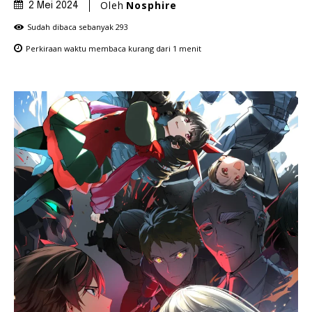
Oleh
Nosphire
2 Mei 2024
Sudah dibaca sebanyak
293
Perkiraan waktu membaca
kurang dari 1
menit