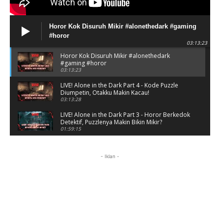
Horor Kok Disuruh Mikir #alonethedark #gaming
#horor
03:13:23
Horor Kok Disuruh Mikir #alonethedark
#gaming #horor
03:13:23
LIVE! Alone in the Dark Part 4 - Kode Puzzle
Diumpetin, Otakku Makin Kacau!
03:13:28
LIVE! Alone in the Dark Part 3 - Horor Berkedok
Detektif, Puzzlenya Makin Bikin Mikir?
01:59:15
Puzzle Horor Bikin Mikir! #alonethedark
#horor #shorts
- Iklan -
01:59:09
Review Project Wingman, Indie Rasa Mahal
#ProjectWingman
00:52