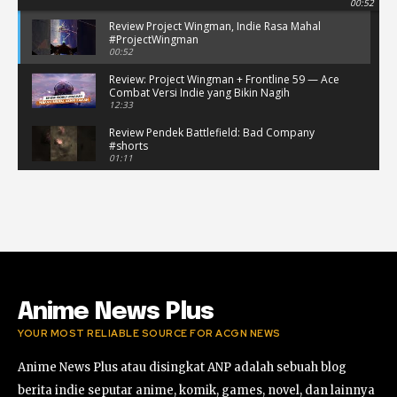
00:52
Review Project Wingman, Indie Rasa Mahal
#ProjectWingman
00:52
Review: Project Wingman + Frontline 59 — Ace
Combat Versi Indie yang Bikin Nagih
12:33
Review Pendek Battlefield: Bad Company
#shorts
01:11
Battlefield: Bad Company Gameplay
Campaign Full Story (No Commentary)
05:54:50
Review Battlefield: Bad Company - Nostalgia
Hancurin Tembok di Era PS3
09:38
Anime News Plus
YOUR MOST RELIABLE SOURCE FOR ACGN NEWS
Anime News Plus atau disingkat ANP adalah sebuah blog
berita indie seputar anime, komik, games, novel, dan lainnya