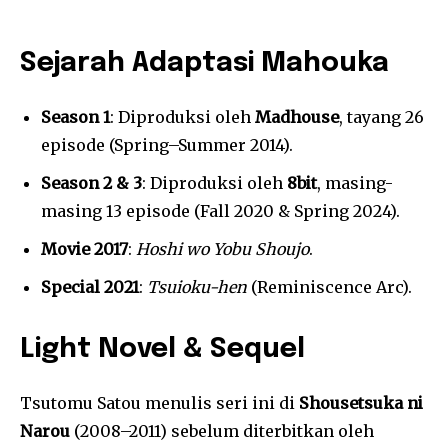
Sejarah Adaptasi Mahouka
Season 1
: Diproduksi oleh
Madhouse
, tayang 26
episode (Spring–Summer 2014).
Season 2 & 3
: Diproduksi oleh
8bit
, masing-
masing 13 episode (Fall 2020 & Spring 2024).
Movie 2017
:
Hoshi wo Yobu Shoujo
.
Special 2021
:
Tsuioku-hen
(Reminiscence Arc).
Light Novel & Sequel
Tsutomu Satou menulis seri ini di
Shousetsuka ni
Narou
(2008–2011) sebelum diterbitkan oleh