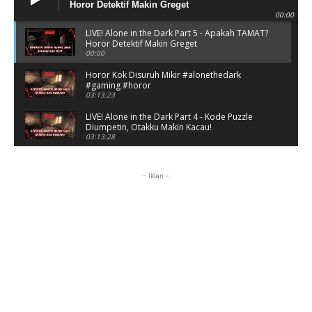
Horor Detektif Makin Greget
00:00
LIVE! Alone in the Dark Part 5 - Apakah TAMAT?
Horor Detektif Makin Greget
00:00
Horor Kok Disuruh Mikir #alonethedark
#gaming #horor
03:13:23
LIVE! Alone in the Dark Part 4 - Kode Puzzle
Diumpetin, Otakku Makin Kacau!
03:13:28
LIVE! Alone in the Dark Part 3 - Horor Berkedok
Detektif, Puzzlenya Makin Bikin Mikir?
- Iklan -
01:59:15
Puzzle Horor Bikin Mikir! #alonethedark
#horor #shorts
01:59:09