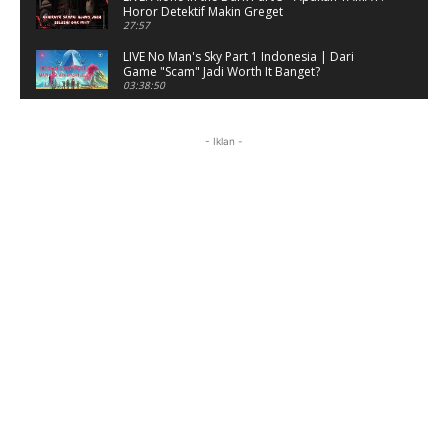
Horor Detektif Makin Greget
27:57
LIVE No Man's Sky Part 1 Indonesia | Dari
Game "Scam" Jadi Worth It Banget?
03:38:50
LIVE No Man's Sky Part 1 Indonesia | Dari
Game "Scam" Jadi Worth It Banget? (Portrait)
- Iklan -
03:38:51
Horor Kok Disuruh Mikir #alonethedark
#gaming #horor
03:13:23