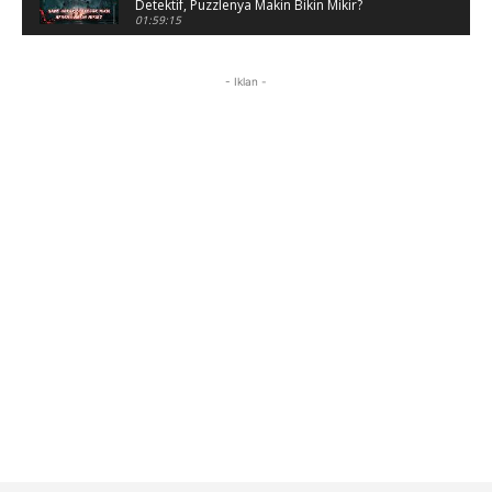
Detektif, Puzzlenya Makin Bikin Mikir?
01:59:15
Puzzle Horor Bikin Mikir! #alonethedark
#horor #shorts
- Iklan -
01:59:09
Review Project Wingman, Indie Rasa Mahal
#ProjectWingman
00:52