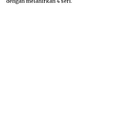
dengan melahirkan 4 seri.