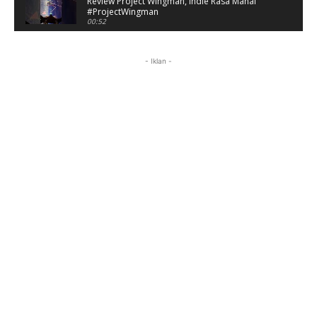
Review Project Wingman, Indie Rasa Mahal
#ProjectWingman
00:52
Review: Project Wingman + Frontline 59 — Ace
Combat Versi Indie yang Bikin Nagih
- Iklan -
12:33
Review Pendek Battlefield: Bad Company
#shorts
01:11