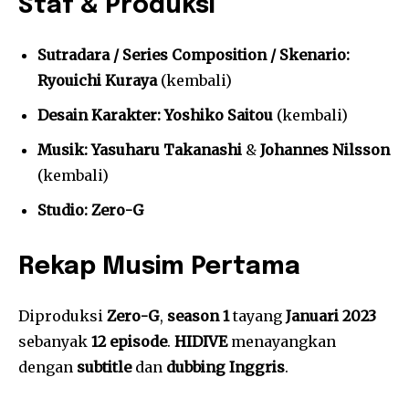
Staf & Produksi
Sutradara / Series Composition / Skenario:
Ryouichi Kuraya
(kembali)
Desain Karakter:
Yoshiko Saitou
(kembali)
Musik:
Yasuharu Takanashi
&
Johannes Nilsson
(kembali)
Studio:
Zero-G
Rekap Musim Pertama
Diproduksi
Zero-G
,
season 1
tayang
Januari 2023
sebanyak
12 episode
.
HIDIVE
menayangkan
dengan
subtitle
dan
dubbing Inggris
.