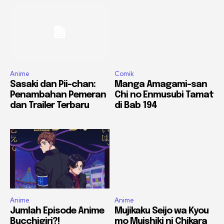
Anime
Comik
Sasaki dan Pii-chan:
Manga Amagami-san
Penambahan Pemeran
Chi no Enmusubi Tamat
dan Trailer Terbaru
di Bab 194
Anime
Anime
Jumlah Episode Anime
Mujikaku Seijo wa Kyou
Bucchigiri?!
mo Muishiki ni Chikara