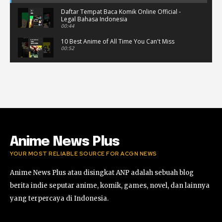
Daftar Tempat Baca Komik Online Official -
Legal Bahasa Indonesia
00:44
10 Best Anime of All Time You Can't Miss
00:52
Musik Video Teaser - Kisah Ini
00:41
Rekomendasi Anime Musiman Fall 2022
02:47
Anime News Plus
YOUR MOST RELIABLE SOURCE FOR ACGN NEWS
Anime News Plus atau disingkat ANP adalah sebuah blog
berita indie seputar anime, komik, games, novel, dan lainnya
yang terpercaya di Indonesia.