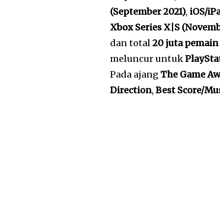
(September 2021)
,
iOS/iP
Xbox Series X|S (Novemb
dan total
20 juta pemain
meluncur untuk
PlaySta
Pada ajang
The Game Aw
Direction
,
Best Score/Mu