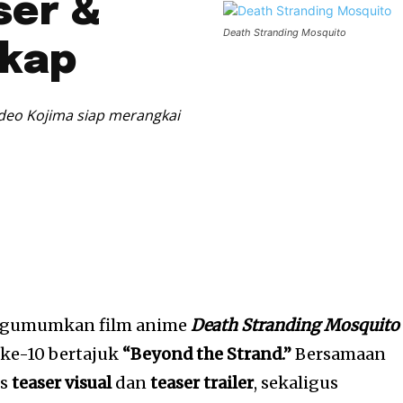
ser &
Death Stranding Mosquito
gkap
ideo Kojima siap merangkai
ngumumkan film anime
Death Stranding Mosquito
 ke-10 bertajuk
“Beyond the Strand.”
Bersamaan
is
teaser visual
dan
teaser trailer
, sekaligus