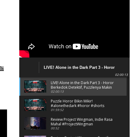
LIVE! Alone in the Dark Part 3 - Horor
li
Berkedok Detektif, Puzzlenya Makin Bikin
02:00:13
Mikir?
LIVE! Alone in the Dark Part 3 - Horor
Berkedok Detektif, Puzzlenya Makin
Bikin Mikir?
02:00:13
Puzzle Horor Bikin Mikir!
#alonethedark #horor #shorts
01:59:52
Review Project Wingman, Indie Rasa
Mahal #ProjectWingman
00:52