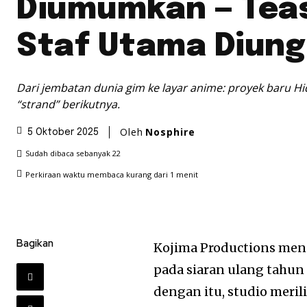
Diumumkan — Tea
Staf Utama Diun
Dari jembatan dunia gim ke layar anime: proyek baru H
“strand” berikutnya.
Oleh
Nosphire
5 Oktober 2025
Sudah dibaca sebanyak
22
Perkiraan waktu membaca
kurang dari 1
menit
Bagikan
Kojima Productions me
pada siaran ulang tahun
dengan itu, studio meril