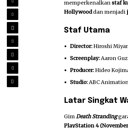
memperkenalkan
staf k
Hollywood
dan menjadi
Staf Utama
Director:
Hiroshi Miya
Screenplay:
Aaron Guz
Producer:
Hideo Kojim
Studio:
ABC Animation 
Latar Singkat W
Gim
Death Stranding
gara
PlayStation 4 (November