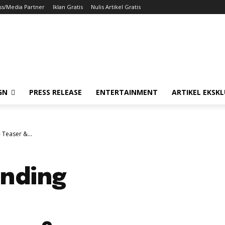
ss/Media Partner
Iklan Gratis
Nulis Artikel Gratis
GN
PRESS RELEASE
ENTERTAINMENT
ARTIKEL EKSKL
Teaser &...
anding