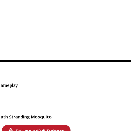
Gameplay
ath Stranding Mosquito
Dukung ANP di Trakteer