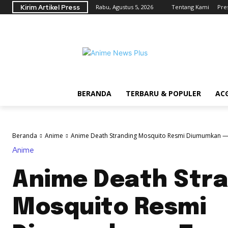
Kirim Artikel Press
Rabu, Agustus 5, 2026
Tentang Kami
Pre
BERANDA
TERBARU & POPULER
AC
Beranda
Anime
Anime Death Stranding Mosquito Resmi Diumumkan — 
Anime
Anime Death Str
Mosquito Resmi