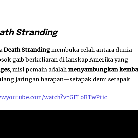
ath Stranding
na
Death Stranding
membuka celah antara dunia
osok gaib berkeliaran di lanskap Amerika yang
dges
, misi pemain adalah
menyambungkan kemba
ulang jaringan harapan—setapak demi setapak.
www.youtube.com/watch?v=GFLoRTwPtic