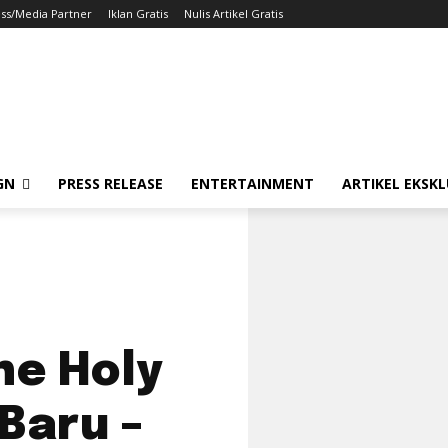
ss/Media Partner
Iklan Gratis
Nulis Artikel Gratis
GN
PRESS RELEASE
ENTERTAINMENT
ARTIKEL EKSKL
he Holy
 Baru –