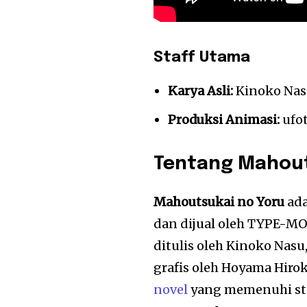
Staff Utama
Karya Asli:
Kinoko N
Produksi Animasi:
ufot
Tentang Mahout
Mahoutsukai no Yoru
ada
dan dijual oleh TYPE-MOO
ditulis oleh Kinoko Nasu,
grafis oleh Hoyama Hirok
novel
yang memenuhi stan