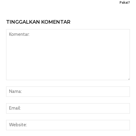
Pakai?
TINGGALKAN KOMENTAR
Komentar:
Na
Ema
Web