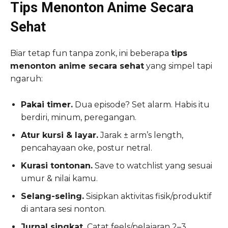
Tips Menonton Anime Secara
Sehat
Biar tetap fun tanpa zonk, ini beberapa
tips
menonton anime secara sehat
yang simpel tapi
ngaruh:
Pakai timer.
Dua episode? Set alarm. Habis itu
berdiri, minum, peregangan.
Atur kursi & layar.
Jarak ± arm’s length,
pencahayaan oke, postur netral.
Kurasi tontonan.
Save to watchlist yang sesuai
umur & nilai kamu.
Selang-seling.
Sisipkan aktivitas fisik/produktif
di antara sesi nonton.
Jurnal singkat.
Catat feels/pelajaran 2–3