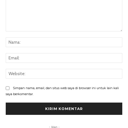
Komentar:
Na
Ema
Web
Simpan nama, email, dan situs web saya di browser ini untuk lain kali
saya berkomentar.
- Iklan -