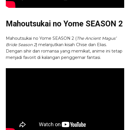
Mahoutsukai no Yome SEASON 2
Mahoutsukai no Yome SEASON 2 (
The Ancient Magus’
Bride Season 2
) melanjutkan kisah Chise dan Elias.
Dengan sihir dan romansa yang memikat, anime ini tetap
menjadi favorit di kalangan penggemar fantasi.