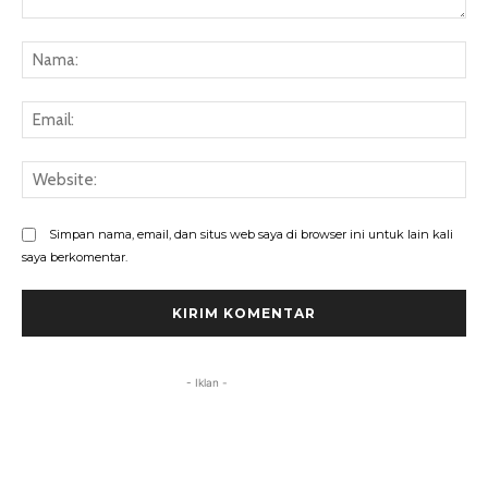
Komentar:
Na
Ema
Web
Simpan nama, email, dan situs web saya di browser ini untuk lain kali
saya berkomentar.
- Iklan -