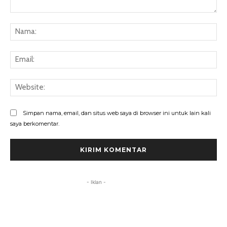
Komentar:
Na
Ema
Web
Simpan nama, email, dan situs web saya di browser ini untuk lain kali
saya berkomentar.
- Iklan -