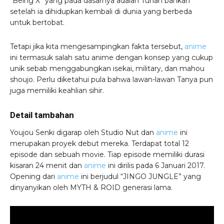
“Being X” yang pada dasarnya adalah Tuhan bahkan
setelah ia dihidupkan kembali di dunia yang berbeda
untuk bertobat.
Tetapi jika kita mengesampingkan fakta tersebut,
anime
ini termasuk salah satu anime dengan konsep yang cukup
unik sebab menggabungkan isekai, military, dan mahou
shoujo. Perlu diketahui pula bahwa lawan-lawan Tanya pun
juga memiliki keahlian sihir.
Detail tambahan
Youjou Senki digarap oleh Studio Nut dan
anime
ini
merupakan proyek debut mereka. Terdapat total 12
episode dan sebuah movie. Tiap episode memiliki durasi
kisaran 24 menit dan
anime
ini dirilis pada 6 Januari 2017.
Opening dari
anime
ini berjudul “JINGO JUNGLE” yang
dinyanyikan oleh MYTH & ROID generasi lama.