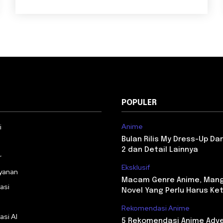
POPULER
Anime
i
Bulan Rilis My Dress-Up Da
2 dan Detail Lainnya
r
Eksklusif
yanan
Macam Genre Anime, Man
asi
Novel Yang Perlu Harus Ke
Rekomendasi Anime
asi AI
5 Rekomendasi Anime Adv