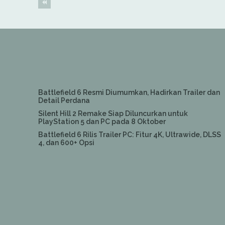
Battlefield 6 Resmi Diumumkan, Hadirkan Trailer dan
Detail Perdana
Silent Hill 2 Remake Siap Diluncurkan untuk
PlayStation 5 dan PC pada 8 Oktober
Battlefield 6 Rilis Trailer PC: Fitur 4K, Ultrawide, DLSS
4, dan 600+ Opsi