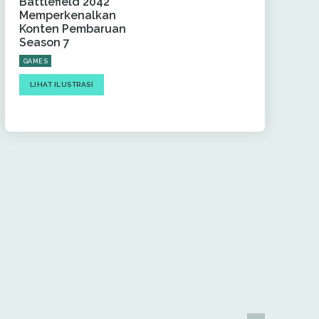
Battlefield 2042
Memperkenalkan
Konten Pembaruan
Season 7
GAMES
LIHAT ILUSTRASI