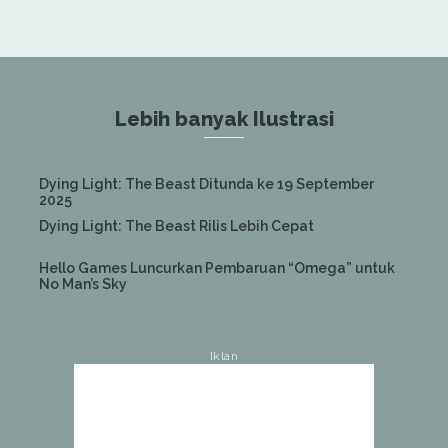
Lebih banyak Ilustrasi
Dying Light: The Beast Ditunda ke 19 September
2025
Dying Light: The Beast Rilis Lebih Cepat
Hello Games Luncurkan Pembaruan “Omega” untuk
No Man’s Sky
Iklan