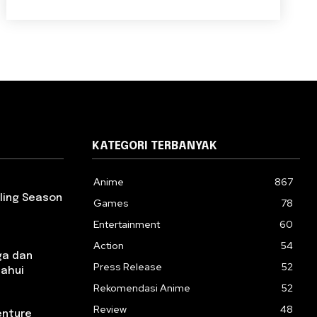
KATEGORI TERBANYAK
Anime
867
rling Season
Games
78
Entertainment
60
Action
54
ga dan
Press Release
52
tahui
Rekomendasi Anime
52
Review
48
enture