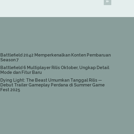
Battlefield 2042 Memperkenalkan Konten Pembaruan
Season 7
Battlefield 6 Multiplayer Rilis Oktober, Ungkap Detail
Mode dan Fitur Baru
Dying Light: The Beast Umumkan Tanggal Rilis —
Debut Trailer Gameplay Perdana di Summer Game
Fest 2025