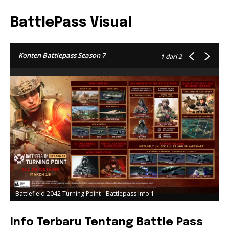
BattlePass Visual
Konten Battlepass Season 7
1
dari 2
Battlefield 2042 Turning Point - Battlepass Info 1
B
Info Terbaru Tentang Battle Pass