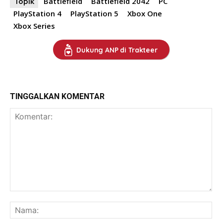
Battlefield
Battlefield 2042
PC
Topik
PlayStation 4
PlayStation 5
Xbox One
Xbox Series
Dukung ANP di Trakteer
TINGGALKAN KOMENTAR
Komentar:
Na