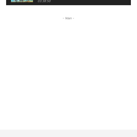
03:38:50
LIVE No Man's Sky Part 1 Indonesia | Dari
Game "Scam" Jadi Worth It Banget? (Portrait)
- Iklan -
03:38:51
Horor Kok Disuruh Mikir #alonethedark
#gaming #horor
03:13:23