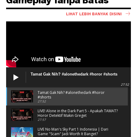
Gameplay Tanpa Batas
LIHAT LEBIH BANYAK DISINI
Tamat Gak Nih? #alonethedark #horor #shorts
27:52
Tamat Gak Nih? #alonethedark #horor
#shorts
27:52
LIVE! Alone in the Dark Part 5 - Apakah TAMAT?
Horor Detektif Makin Greget
27:57
LIVE No Man's Sky Part 1 Indonesia | Dari
Game "Scam" Jadi Worth It Banget?