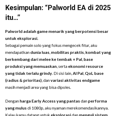
Kesimpulan: “Palworld EA di 2025
itu…”
Palworld adalah game menarik yang berpotensi besar
untuk eksplorasi.
Sebagai pemain solo yang fokus mengecek fitur, aku
mendapatkan
dunia luas
,
mobilitas praktis
,
kombat yang
berkembang dari melee ke tembak + Pal
,
base
produksi yang memuaskan
, serta
ekonomi resource
yang tidak terlalu grindy
. Di sisi lain,
AI Pal
,
QoL base
(radius & prioritas)
, dan
variasi aktivitas endgame
masih menjadi area yang bisa dipoles.
Dengan
harga Early Access yang pantas
dan
performa
yang mulus
di 1080p, aku nyaman merekomendasikannya.
Kalau kamu datang untuk
eksplorasi
dan
menguji sistem
,