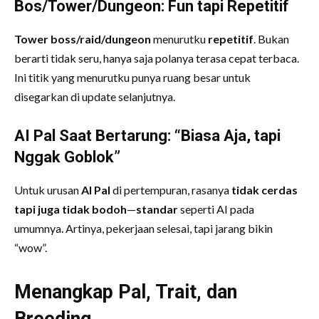
Bos/Tower/Dungeon: Fun tapi Repetitif
Tower boss/raid/dungeon
menurutku
repetitif
. Bukan
berarti tidak seru, hanya saja polanya terasa cepat terbaca.
Ini titik yang menurutku punya ruang besar untuk
disegarkan di update selanjutnya.
AI Pal Saat Bertarung: “Biasa Aja, tapi
Nggak Goblok”
Untuk urusan
AI Pal
di pertempuran, rasanya
tidak cerdas
tapi juga tidak bodoh
—
standar
seperti AI pada
umumnya. Artinya, pekerjaan selesai, tapi jarang bikin
“wow”.
Menangkap Pal, Trait, dan