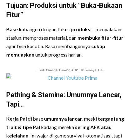
Tujuan: Produksi untuk “Buka-Bukaan
Fitur”
Base
kubangun dengan fokus
produksi
—menyalakan
stasiun, memproses material, dan
membuka fitur-fitur
agar bisa kucoba. Rasa membangunnya
cukup
memuaskan
untuk progress harian.
- Ikuti Channel Gaming ANP Klik Ikonnya Aja-
Pathing & Stamina: Umumnya Lancar,
Tapi…
Kerja Pal
di base
umumnya lancar
, meski
tergantung
trait & tipe Pal
kadang mereka
sering AFK atau
kelelahan
. Ini wajar di game survival–otomatisasi, tapi