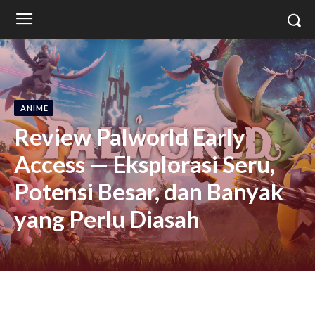
ANIME
Review Palworld Early
Access — Eksplorasi Seru,
Potensi Besar, dan Banyak
yang Perlu Diasah