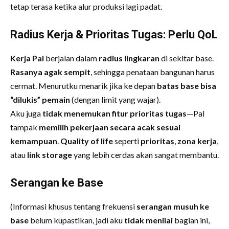
tetap terasa ketika alur produksi lagi padat.
Radius Kerja & Prioritas Tugas: Perlu QoL
Kerja Pal
berjalan dalam
radius lingkaran
di sekitar base.
Rasanya agak sempit
, sehingga penataan bangunan harus
cermat. Menurutku menarik jika ke depan
batas base bisa
“dilukis” pemain
(dengan limit yang wajar).
Aku juga
tidak menemukan fitur prioritas tugas
—Pal
tampak
memilih pekerjaan secara acak sesuai
kemampuan
.
Quality of life
seperti
prioritas
,
zona kerja
,
atau
link storage
yang lebih cerdas akan sangat membantu.
Serangan ke Base
(Informasi khusus tentang frekuensi
serangan musuh ke
base
belum kupastikan, jadi aku
tidak menilai
bagian ini,