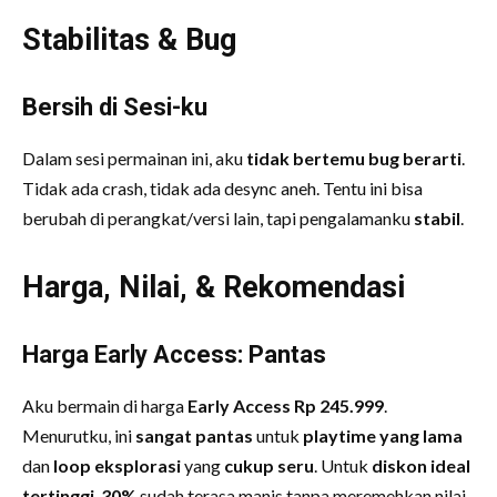
Stabilitas & Bug
Bersih di Sesi-ku
Dalam sesi permainan ini, aku
tidak bertemu bug berarti
.
Tidak ada crash, tidak ada desync aneh. Tentu ini bisa
berubah di perangkat/versi lain, tapi pengalamanku
stabil
.
Harga, Nilai, & Rekomendasi
Harga Early Access: Pantas
Aku bermain di harga
Early Access Rp 245.999
.
Menurutku, ini
sangat pantas
untuk
playtime yang lama
dan
loop eksplorasi
yang
cukup seru
. Untuk
diskon ideal
tertinggi
,
30%
sudah terasa manis tanpa meremehkan nilai