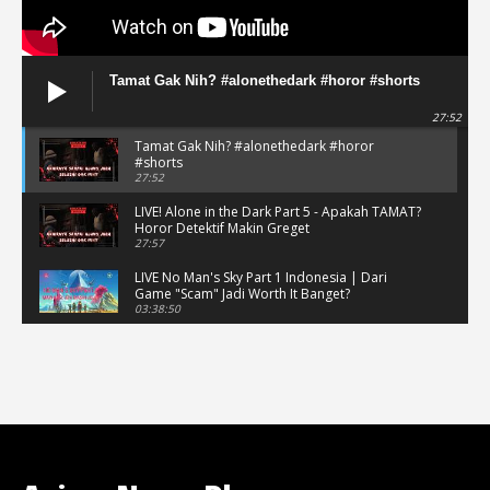
Tamat Gak Nih? #alonethedark #horor #shorts
27:52
Tamat Gak Nih? #alonethedark #horor
#shorts
27:52
LIVE! Alone in the Dark Part 5 - Apakah TAMAT?
Horor Detektif Makin Greget
27:57
LIVE No Man's Sky Part 1 Indonesia | Dari
Game "Scam" Jadi Worth It Banget?
03:38:50
LIVE No Man's Sky Part 1 Indonesia | Dari
Game "Scam" Jadi Worth It Banget? (Portrait)
03:38:51
Horor Kok Disuruh Mikir #alonethedark
#gaming #horor
03:13:23