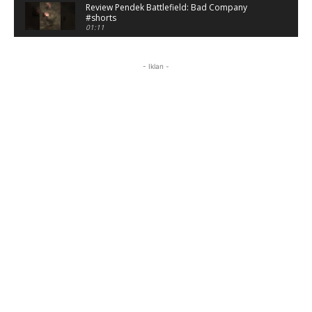
Review Pendek Battlefield: Bad Company
#shorts
01:11
Battlefield: Bad Company Gameplay
Campaign Full Story (No Commentary)
- Iklan -
05:54:50
Review Battlefield: Bad Company - Nostalgia
Hancurin Tembok di Era PS3
09:38